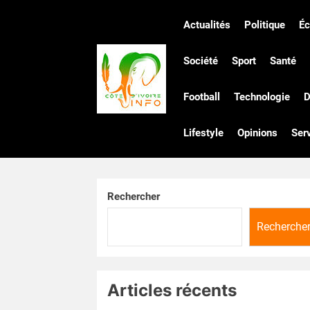
Skip
to
Actualités
Politique
É
the
Côte
content
Société
Sport
Santé
Football
Technologie
D
d'Ivoire
Lifestyle
Opinions
Ser
Infos
Rechercher
Recherche
Articles récents