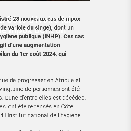
 Côte d’Ivoire fait
gistré 28 nouveaux cas de mpox
e variole du singe), dont un
de mpox dont un
l’hygiène publique (INHP). Ces cas
’agit d’une augmentation
bilan du 1er août 2024, qui
nue de progresser en Afrique et
vingtaine de personnes ont été
. L’une d’entre elles est décédée.
ès, ont été recensés en Côte
 l’Institut national de l’hygiène