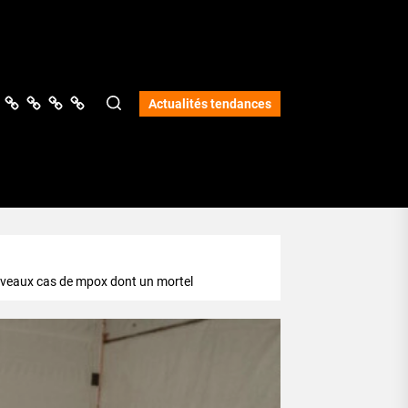
ologie
vers
Science
Lifestyle
Opinions
Services
Actualités tendances
nouveaux cas de mpox dont un mortel