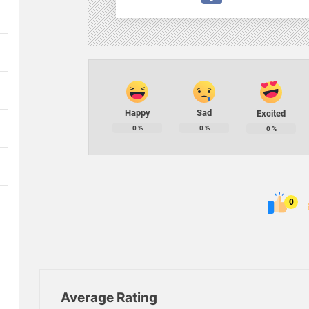
Happy
Sad
Excited
0
%
0
%
0
%
0
Average Rating