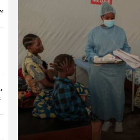
er
P
s