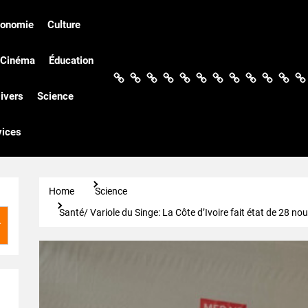
conomie
Culture
Cinéma
Éducation
Actualités
Politique
Économie
Culture
Société
Sport
Santé
Cinéma
Éducation
Football
Techn
Di
ivers
Science
vices
Home
Science
Santé/ Variole du Singe: La Côte d’Ivoire fait état de 28 
r