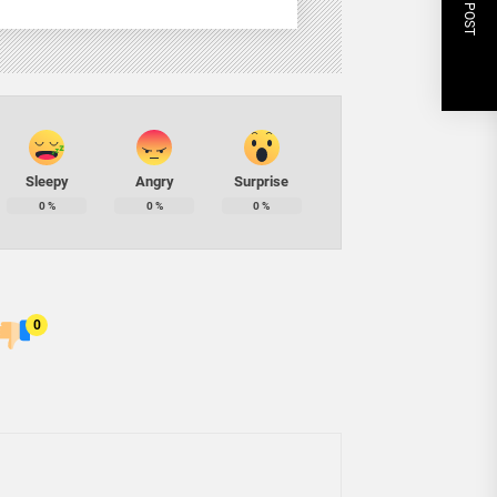
NEXT POST
Sleepy
Angry
Surprise
0
%
0
%
0
%
0