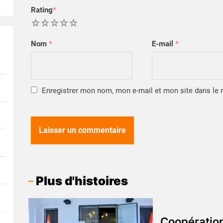
Rating
*
1
2
3
4
5
Nom
*
E-mail
*
Enregistrer mon nom, mon e-mail et mon site dans le
Plus d'histoires
Coopération