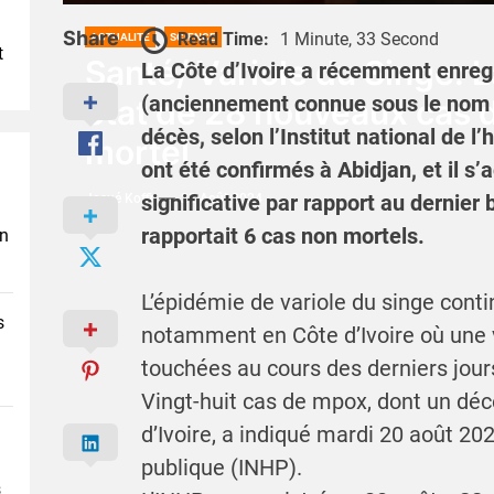
Share
Read Time:
1 Minute, 33 Second
ACTUALITÉ
SCIENCE
t
Santé/ Variole du Singe: La
La Côte d’Ivoire a récemment enre
(anciennement connue sous le nom d
état de 28 nouveaux cas 
décès, selon l’Institut national de 
mortel
ont été confirmés à Abidjan, et il s
significative par rapport au dernier 
Josué Koffi
22 Août 2024
rapportait 6 cas non mortels.
en
L’épidémie de variole du singe conti
s
notamment en Côte d’Ivoire où une 
touchées au cours des derniers jours
Vingt-huit cas de mpox, dont un déc
d’Ivoire, a indiqué mardi 20 août 2024
publique (INHP).
s