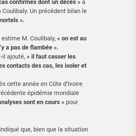
cas confirmés dont un décès »
à
 Coulibaly. Un précédent bilan le
ortels ».
,
estime M. Coulibaly,
« on est au
’y a pas de flambée ».
t-il ajouté,
« il faut casser les
es contacts des cas, les isoler et
és cette année en Côte d’Ivoire
précédente épidémie mondiale
analyses sont en cours »
pour
indiqué que, bien que la situation