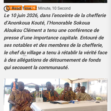
Read Time:
2 Minute, 10 Second
ACTUALITÉ
SOCIÉTÉ
Anonkoua Kouté : Le chef du
Le 10 juin 2026, dans l’enceinte de la chefferie
village, Honorable Sokoua
d’Anonkoua Kouté, l’Honorable Sokoua
Aloukou Clément, brise le
Aloukou Clément a tenu une conférence de
silence face aux rumeurs de
presse d’une importance capitale. Entouré de
détournement
ses notables et des membres de la chefferie,
le chef du village a tenu à rétablir la vérité face
Josué Koffi
11 Juin 2026
à des allégations de détournement de fonds
qui secouent la communauté.