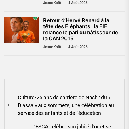
Josué Koffi
4 Août 2026
Retour d’Hervé Renard à la
tête des Éléphants : la FIF
relance le pari du bâtisseur de
la CAN 2015
Josué Koffi
4 Août 2026
Navigation
Culture/25 ans de carrière de Nash : du «
de
Djassa » aux sommets, une célébration au
l’article
Previous
service des enfants et de l’éducation
post:
L’ESCA célèbre son jubilé d’or et se