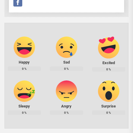
Happy
Sad
Excited
0
%
0
%
0
%
Sleepy
Angry
Surprise
0
%
0
%
0
%