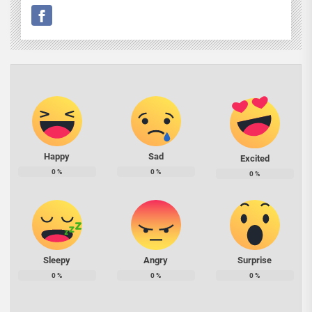
Happy
Sad
Excited
0
%
0
%
0
%
Sleepy
Angry
Surprise
0
%
0
%
0
%