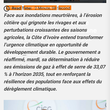
Read Time:
2 Minute, 38 Second
ACTUALITÉ
CLIMAT/ENVIRONNEMENT
SOCIÉTÉ
Lutte contre le Changement
Face aux inondations meurtrières, à l’érosion
climatique : la Côte d’Ivoire
côtière qui grignote les rivages et aux
accélère la riposte et vise une
perturbations croissantes des saisons
réduction de 33,07 % de ses
agricoles, la Côte d’Ivoire entend transformer
émissions d’ici 2035
l’urgence climatique en opportunité de
développement durable. Le gouvernement a
Josué Koffi
10 Juin 2026
réaffirmé, mardi, sa détermination à réduire
ses émissions de gaz à effet de serre de 33,07
% à l’horizon 2035, tout en renforçant la
résilience des populations face aux effets du
dérèglement climatique.