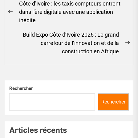
Côte d’Ivoire : les taxis compteurs entrent
de
dans l’ère digitale avec une application
l’article
Previous
inédite
post:
Build Expo Côte d’Ivoire 2026 : Le grand
carrefour de l’innovation et de la
Ne
construction en Afrique
pos
Rechercher
Rechercher
Articles récents