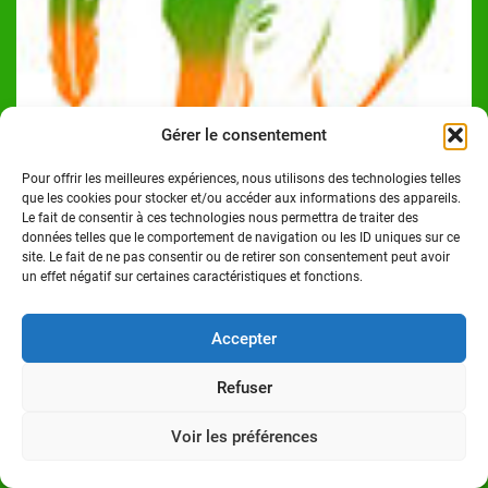
Gérer le consentement
Pour offrir les meilleures expériences, nous utilisons des technologies telles
que les cookies pour stocker et/ou accéder aux informations des appareils.
Le fait de consentir à ces technologies nous permettra de traiter des
données telles que le comportement de navigation ou les ID uniques sur ce
site. Le fait de ne pas consentir ou de retirer son consentement peut avoir
un effet négatif sur certaines caractéristiques et fonctions.
Josué Koffi
Accepter
Josué Koffi est un Journaliste Professionnel Ivoirien,
titulaire d'un Master en communication option Journalisme
Refuser
à l'Institut Polytechnique des Sciences et Techniques de la
Communication (ISTC-P), à Abidjan/Cocody. Homme de
Voir les préférences
médias.