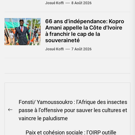
Josué Koffi
8 Août 2026
66 ans d’indépendance: Kopro
Amani appelle la Côte d’Ivoire
à franchir le cap de la
souveraineté
Josué Koffi
7 Août 2026
Navigation
Fonsti/ Yamoussoukro : l’Afrique des insectes
de
passe à l’offensive pour sauver les cultures et
l’article
Previous
vaincre le paludisme
post:
Paix et cohésion sociale : l’OIRP outille