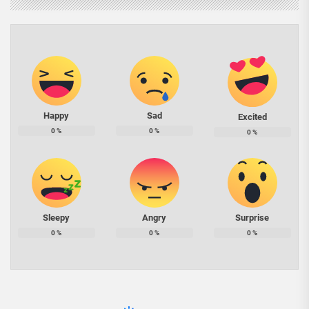
Happy
Sad
Excited
0
%
0
%
0
%
Sleepy
Angry
Surprise
0
%
0
%
0
%