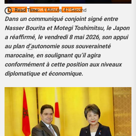
Read Time:
1 Minute, 41 Second
ACTUALITÉ
AFRIQUE & MONDE
DIPLOMATIE
Sahara | Tokyo consacre
Dans un communiqué conjoint signé entre
l’autonomie sous souveraineté
Nasser Bourita et Motegi Toshimitsu, le Japon
marocaine
a réaffirmé, le vendredi 8 mai 2026, son appui
au plan d’autonomie sous souveraineté
Josué Koffi
9 Mai 2026
marocaine, en soulignant qu’il agira
conformément à cette position aux niveaux
diplomatique et économique.