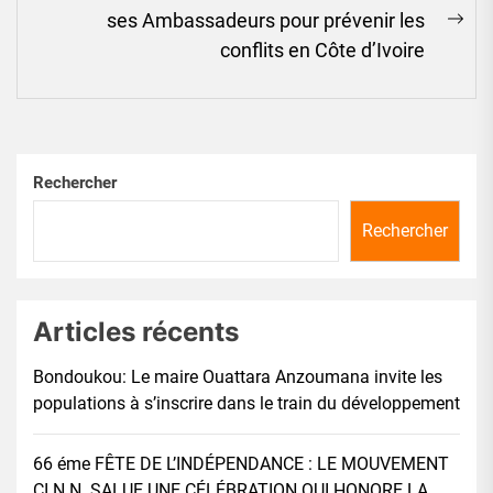
ses Ambassadeurs pour prévenir les
Ne
conflits en Côte d’Ivoire
pos
Rechercher
Rechercher
Articles récents
Bondoukou: Le maire Ouattara Anzoumana invite les
populations à s’inscrire dans le train du développement
66 éme FÊTE DE L’INDÉPENDANCE : LE MOUVEMENT
CI.N.N. SALUE UNE CÉLÉBRATION QUI HONORE LA