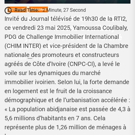
Read Time:
2 Minute, 27 Second
ACTUALITÉ
ÉCONOMIE
Promotion immobilière en Côte
Invité du Journal télévisé de 19h30 de la RTI2,
d’Ivoire: Yamoussa Coulibaly
ce vendredi 23 mai 2025, Yamoussa Coulibaly,
décrypte les défis d’un marché
PDG de Challenge Immobilier International
en pleine effervescence
(CHIM INTER) et vice-président de la Chambre
nationale des promoteurs et constructeurs
Josué Koffi
25 Mai 2025
agréés de Côte d’Ivoire (CNPC-CI), a levé le
voile sur les dynamiques du marché
immobilier ivoirien. Selon lui, la forte demande
en logement est le fruit de la croissance
démographique et de l’urbanisation accélérée :
« La population abidjanaise est passée de 4,3 à
5,6 millions d’habitants en 7 ans. Cela
représente plus de 1,26 million de ménages à