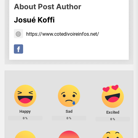
About Post Author
Josué Koffi
https://www.cotedivoireinfos.net/
Happy
Sad
Excited
0
%
0
%
0
%