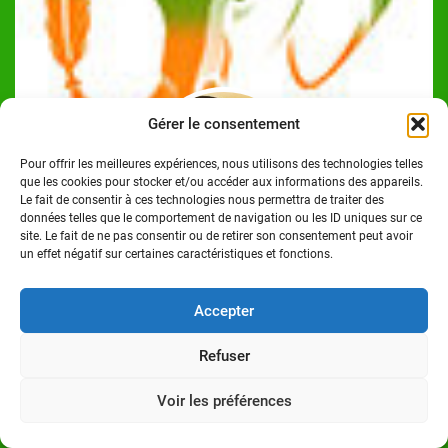
Gérer le consentement
Pour offrir les meilleures expériences, nous utilisons des technologies telles
que les cookies pour stocker et/ou accéder aux informations des appareils.
Le fait de consentir à ces technologies nous permettra de traiter des
données telles que le comportement de navigation ou les ID uniques sur ce
site. Le fait de ne pas consentir ou de retirer son consentement peut avoir
un effet négatif sur certaines caractéristiques et fonctions.
Josué Koffi
Josué Koffi est un Journaliste Professionnel Ivoirien,
Accepter
titulaire d'un Master en communication option Journalisme
à l'Institut Polytechnique des Sciences et Techniques de la
Refuser
Communication (ISTC-P), à Abidjan/Cocody. Homme de
médias.
Voir les préférences