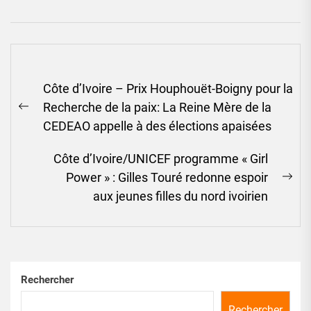
Navigation
Côte d’Ivoire – Prix Houphouët-Boigny pour la
de
Recherche de la paix: La Reine Mère de la
l’article
Previous
CEDEAO appelle à des élections apaisées
post:
Côte d’Ivoire/UNICEF programme « Girl
Power » : Gilles Touré redonne espoir
Ne
aux jeunes filles du nord ivoirien
pos
Rechercher
Rechercher