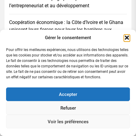
l’entrepreneuriat et au développement
Coopération économique : la Côte d’Ivoire et le Ghana
unissent leurs forces pour lever les barrières aux
échanges commerciaux
Gérer le consentement
Pour offrir les meilleures expériences, nous utilisons des technologies telles
Blocage des marchandises à la frontière Aflao–Togo :
que les cookies pour stocker et/ou accéder aux informations des appareils.
la GCCI-CI, la CCI-CI, la FENACI, l’Ambassade de Côte
Le fait de consentir à ces technologies nous permettra de traiter des
données telles que le comportement de navigation ou les ID uniques sur ce
d’Ivoire au Ghana et les autorités des deux pays
site. Le fait de ne pas consentir ou de retirer son consentement peut avoir
renforcent leur coopération
un effet négatif sur certaines caractéristiques et fonctions.
Avant la célébration du 66 éme anniversaire de
Accepter
l’indépendance / La NACIP lance un appel solennel à
la libération des prisonniers politiques
Refuser
Voir les préférences
Rechercher :