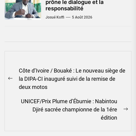
prône le dialogue et la
responsabilité
Josué Koffi
5 Août 2026
Navigation
Côte d’Ivoire / Bouaké : Le nouveau siège de
de
la DIPA-CI inauguré suivi de la remise de
l’article
Previous
deux motos
post:
UNICEF/Prix Plume d’Éburnie : Nabintou
Djiré sacrée championne de la 1ére
Ne
édition
pos