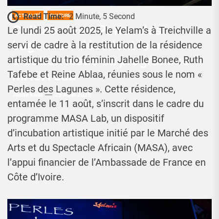
Read Time:
2 Minute, 5 Second
ACTUALITÉ
CULTURE
Culture : les « Perles des
Le lundi 25 août 2025, le Yelam’s à Treichville a
Lagunes » dévoilent leur
servi de cadre à la restitution de la résidence
création issue du programme
artistique du trio féminin Jahelle Bonee, Ruth
MASA Lab
Tafebe et Reine Ablaa, réunies sous le nom «
Perles des Lagunes ». Cette résidence,
Josué Koffi
25 Août 2025
entamée le 11 août, s’inscrit dans le cadre du
programme MASA Lab, un dispositif
d’incubation artistique initié par le Marché des
Arts et du Spectacle Africain (MASA), avec
l’appui financier de l’Ambassade de France en
Côte d’Ivoire.