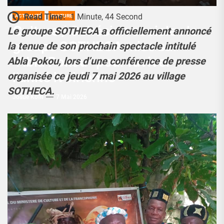
Read Time:
1 Minute, 44 Second
ACTUALITÉ
CULTURE
Culture / Cohésion sociale : le
Le groupe SOTHECA a officiellement annoncé
groupe SOTHECA mise sur
la tenue de son prochain spectacle intitulé
“Abla Pokou” pour raviver
Abla Pokou, lors d’une conférence de presse
l’unité ivoirienne
organisée ce jeudi 7 mai 2026 au village
SOTHECA.
Josué Koffi
7 Mai 2026