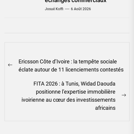
échanges commerciaux
Josué Koffi
6 Août 2026
Navigation
Ericsson Côte d’Ivoire : la tempête sociale
de
Previous
éclate autour de 11 licenciements contestés
l’article
post:
FITA 2026 : à Tunis, Widad Daouda
positionne l’expertise immobilière
Ne
ivoirienne au cœur des investissements
pos
africains