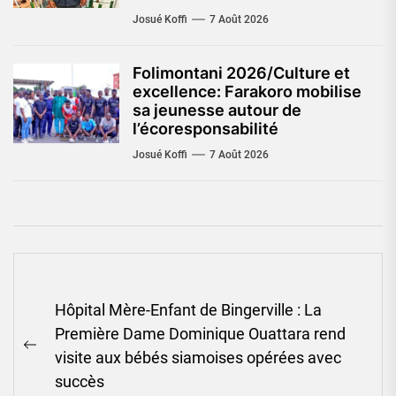
Josué Koffi
7 Août 2026
Folimontani 2026/Culture et
excellence: Farakoro mobilise
sa jeunesse autour de
l’écoresponsabilité
Josué Koffi
7 Août 2026
Navigation
Hôpital Mère-Enfant de Bingerville : La
de
Première Dame Dominique Ouattara rend
l’article
Previous
visite aux bébés siamoises opérées avec
post:
succès