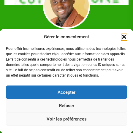
Josué Koffi
Gérer le consentement
Josué Koffi est un Journaliste Professionnel Ivoirien,
Pour offrir les meilleures expériences, nous utilisons des technologies telles
titulaire d'un Master en communication option Journalisme
que les cookies pour stocker et/ou accéder aux informations des appareils.
à l'Institut Polytechnique des Sciences et Techniques de la
Le fait de consentir à ces technologies nous permettra de traiter des
Communication (ISTC-P), à Abidjan/Cocody. Homme de
données telles que le comportement de navigation ou les ID uniques sur ce
site. Le fait de ne pas consentir ou de retirer son consentement peut avoir
médias.
un effet négatif sur certaines caractéristiques et fonctions.
Accepter
Refuser
Suivez-nous sur:
Voir les préférences
FACEBOOK