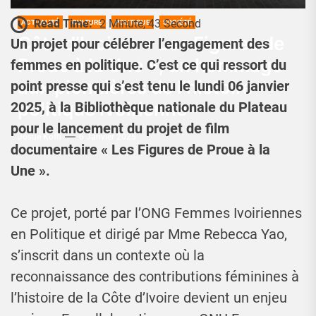
Read Time:
2 Minute, 43 Second
ACTUALITÉ
CULTURE
POLITIQUE
SOCIÉTÉ
Côte d’Ivoire : « Les Figures de
Un projet pour célébrer l’engagement des
Proue à la Une », un hommage
femmes en politique. C’est ce qui ressort du
aux pionnières de l’histoire
point presse qui s’est tenu le lundi 06 janvier
politique ivoirienne
2025, à la Bibliothèque nationale du Plateau
pour le lancement du projet de film
Josué Koffi
6 Janvier 2025
documentaire « Les Figures de Proue à la
Une ».
Ce projet, porté par l’ONG Femmes Ivoiriennes
en Politique et dirigé par Mme Rebecca Yao,
s’inscrit dans un contexte où la
reconnaissance des contributions féminines à
l’histoire de la Côte d’Ivoire devient un enjeu