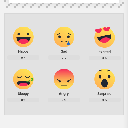
Happy
Sad
Excited
0
%
0
%
0
%
Sleepy
Angry
Surprise
0
%
0
%
0
%