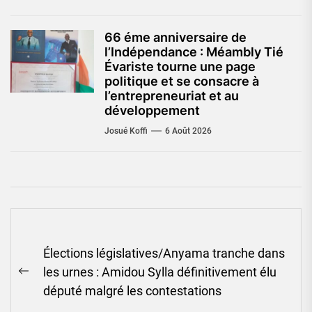
66 éme anniversaire de
l’Indépendance : Méambly Tié
Évariste tourne une page
politique et se consacre à
l’entrepreneuriat et au
développement
Josué Koffi
6 Août 2026
Navigation
Élections législatives/Anyama tranche dans
de
les urnes : Amidou Sylla définitivement élu
l’article
Previous
député malgré les contestations
post: