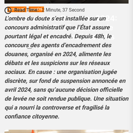
Read Time:
2 Minute, 37 Second
ACTUALITÉ
SOCIÉTÉ
Concours des Douanes 2024:
L’ombre du doute s’est installée sur un
La Fonction Publique sort de
concours administratif que l’État assure
son silence et rétabli les faits
pourtant légal et encadré. Depuis 48h, le
concours des agents d’encadrement des
Josué Koffi
12 Janvier 2026
douanes, organisé en 2024, alimente les
débats et les suspicions sur les réseaux
sociaux. En cause : une organisation jugée
discrète, sur fond de suspension annoncée en
avril 2024, sans qu’aucune décision officielle
de levée ne soit rendue publique. Une situation
qui a nourri la controverse et fragilisé la
confiance citoyenne.