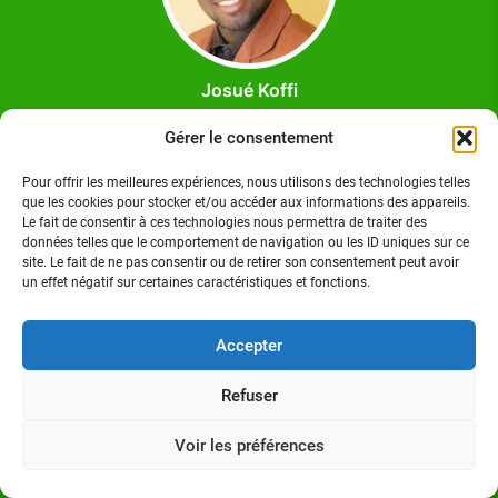
Josué Koffi
Josué Koffi est un Journaliste Professionnel Ivoirien,
Gérer le consentement
titulaire d'un Master en communication option Journalisme
à l'Institut Polytechnique des Sciences et Techniques de la
Pour offrir les meilleures expériences, nous utilisons des technologies telles
que les cookies pour stocker et/ou accéder aux informations des appareils.
Communication (ISTC-P), à Abidjan/Cocody. Homme de
Le fait de consentir à ces technologies nous permettra de traiter des
médias.
données telles que le comportement de navigation ou les ID uniques sur ce
site. Le fait de ne pas consentir ou de retirer son consentement peut avoir
un effet négatif sur certaines caractéristiques et fonctions.
Accepter
Suivez-nous sur:
Refuser
FACEBOOK
Voir les préférences