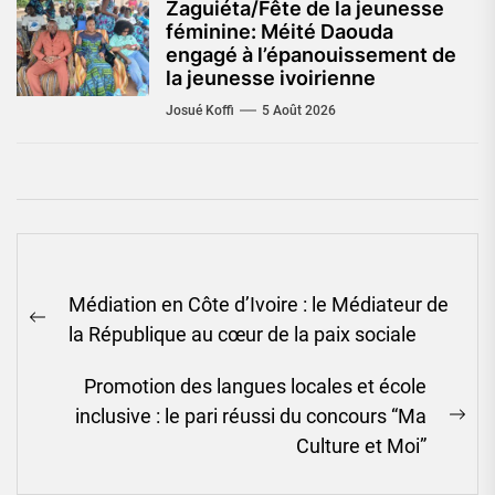
Zaguiéta/Fête de la jeunesse
féminine: Méité Daouda
engagé à l’épanouissement de
la jeunesse ivoirienne
Josué Koffi
5 Août 2026
Navigation
Médiation en Côte d’Ivoire : le Médiateur de
de
Previous
la République au cœur de la paix sociale
l’article
post:
Promotion des langues locales et école
inclusive : le pari réussi du concours “Ma
Ne
Culture et Moi”
pos