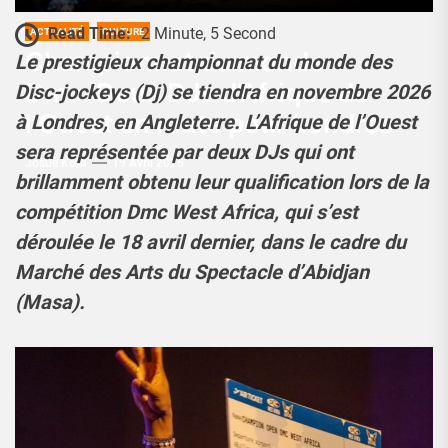
Read Time:
2 Minute, 5 Second
ACTUALITÉ
CULTURE
Championnat du monde
Le prestigieux championnat du monde des
Dmc :Deux DJs d’Afrique de
Disc-jockeys (Dj) se tiendra en novembre 2026
l’Ouest en route pour Londres
à Londres, en Angleterre. L’Afrique de l’Ouest
sera représentée par deux DJs qui ont
Josué Koffi
19 Avril 2026
brillamment obtenu leur qualification lors de la
compétition Dmc West Africa, qui s’est
déroulée le 18 avril dernier, dans le cadre du
Marché des Arts du Spectacle d’Abidjan
(Masa).