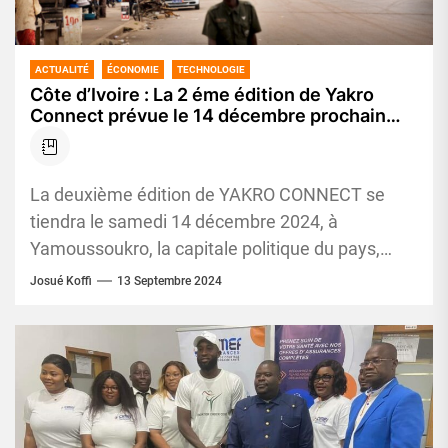
ACTUALITÉ
ÉCONOMIE
TECHNOLOGIE
Côte d’Ivoire : La 2 éme édition de Yakro
Connect prévue le 14 décembre prochain
afin de répondre efficacement au marché de
l’immobilier
La deuxième édition de YAKRO CONNECT se
tiendra le samedi 14 décembre 2024, à
Yamoussoukro, la capitale politique du pays,
autour du thème : Le...
Josué Koffi
13 Septembre 2024