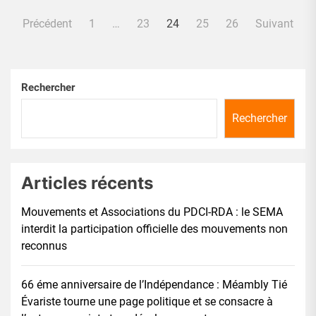
Pagination
Précédent
1
…
23
24
25
26
Suivant
des
publications
Rechercher
Rechercher
Articles récents
Mouvements et Associations du PDCI-RDA : le SEMA
interdit la participation officielle des mouvements non
reconnus
66 éme anniversaire de l’Indépendance : Méambly Tié
Évariste tourne une page politique et se consacre à