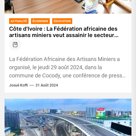
ACTUALITÉ
ÉCONOMIE
ÉDUCATION
Côte d’Ivoire : La Fédération africaine des
artisans miniers veut assainir le secteur
pour en faire le deuxième pilier de
l’économie ivoirien
La Fédération Africaine des Artisans Miniers a
organisé, le jeudi 29 août 2024, dans la
commune de Cocody, une conférence de presse,
afin de mettre...
Josué Koffi
31 Août 2024