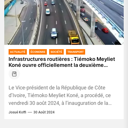
ACTUALITÉ
ÉCONOMIE
SOCIÉTÉ
TRANSPORT
Infrastructures routières : Tiémoko Meyliet
Koné ouvre officiellement la deuxième
phase de l’échangeur de Solibra
Le Vice-président de la République de Côte
d’Ivoire, Tiémoko Meyliet Koné, a procédé, ce
vendredi 30 août 2024, à l’inauguration de la
deuxième phase de...
Josué Koffi
30 Août 2024