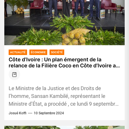
ACTUALITÉ
ÉCONOMIE
SOCIÉTÉ
Côte d’Ivoire : Un plan émergent de la
relance de la Filière Coco en Côte d’Ivoire au
cœur d’un sommet international
Le Ministre de la Justice et des Droits de
l’homme, Sansan Kambilé, représentant le
Ministre d’État, a procédé , ce lundi 9 septembre
2024, à...
Josué Koffi
10 Septembre 2024