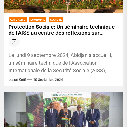
ACTUALITÉ
ÉCONOMIE
SOCIÉTÉ
Protection Sociale: Un séminaire technique
de l’AISS au centre des réflexions sur
l’Investissement des fonds de sécurité
sociale
Le lundi 9 septembre 2024, Abidjan a accueilli,
un séminaire technique de l’Association
Internationale de la Sécurité Sociale (AISS),
organisé en collaboration avec l’IPS CNPS....
Josué Koffi
10 Septembre 2024