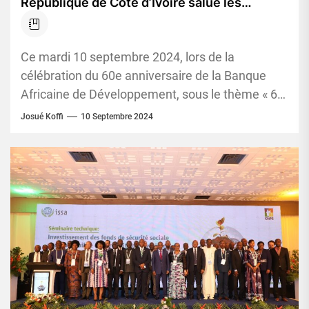
République de Côte d’Ivoire salue les
performances Réalisées par cette Institution
Financière Africaine
Ce mardi 10 septembre 2024, lors de la
célébration du 60e anniversaire de la Banque
Africaine de Développement, sous le thème « 60
ans à...
Josué Koffi
10 Septembre 2024