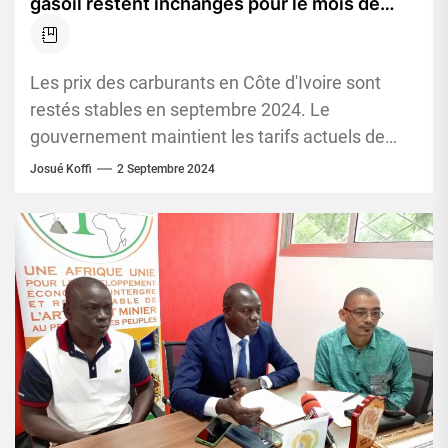
gasoil restent inchangés pour le mois de
septembre 2024 (Officiel)
Les prix des carburants en Côte d'Ivoire sont
restés stables en septembre 2024. Le
gouvernement maintient les tarifs actuels de
l'essence et du gasoil. Le...
Josué Koffi
2 Septembre 2024