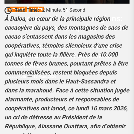
Read Time:
2 Minute, 51 Second
ACTUALITÉ
SOCIÉTÉ
Cacao stocké dans les régions:
À Daloa, au cœur de la principale région
10.000 tonnes bloquées dans le
cacaoyère du pays, des montagnes de sacs de
Haut-Sassandra, les
cacao s’entassent dans les magasins des
producteurs lancent un cri de
coopératives, témoins silencieux d’une crise
cœur au Président Alassane
qui inquiète toute la filière. Près de 10.000
tonnes de fèves brunes, pourtant prêtes à être
Ouattara
commercialisées, restent bloquées depuis
Josué Koffi
16 Mars 2026
plusieurs mois dans le Haut-Sassandra et
dans la marahoué. Face à cette situation jugée
alarmante, producteurs et responsables de
coopératives ont lancé, ce lundi 16 mars 2026,
un cri de détresse au Président de la
République, Alassane Ouattara, afin d’obtenir