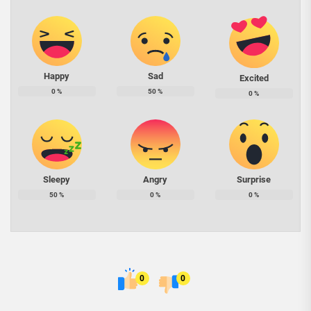
Happy
Sad
Excited
0
%
50
%
0
%
Sleepy
Angry
Surprise
50
%
0
%
0
%
0
0