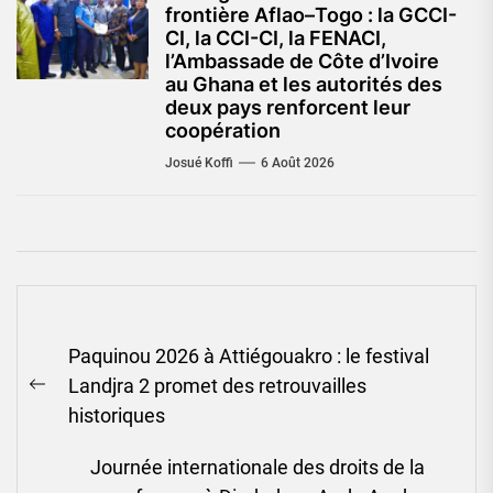
frontière Aflao–Togo : la GCCI-
CI, la CCI-CI, la FENACI,
l’Ambassade de Côte d’Ivoire
au Ghana et les autorités des
deux pays renforcent leur
coopération
Josué Koffi
6 Août 2026
Navigation
Paquinou 2026 à Attiégouakro : le festival
de
Landjra 2 promet des retrouvailles
l’article
Previous
historiques
post:
Journée internationale des droits de la