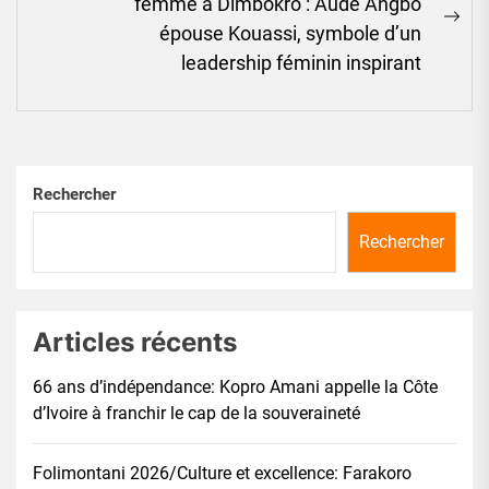
femme à Dimbokro : Aude Angbo
Ne
épouse Kouassi, symbole d’un
pos
leadership féminin inspirant
Rechercher
Rechercher
Articles récents
66 ans d’indépendance: Kopro Amani appelle la Côte
d’Ivoire à franchir le cap de la souveraineté
Folimontani 2026/Culture et excellence: Farakoro