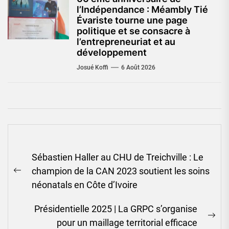
l’Indépendance : Méambly Tié
Évariste tourne une page
politique et se consacre à
l’entrepreneuriat et au
développement
Josué Koffi
6 Août 2026
Navigation
Sébastien Haller au CHU de Treichville : Le
de
champion de la CAN 2023 soutient les soins
l’article
Previous
néonatals en Côte d’Ivoire
post:
Présidentielle 2025 | La GRPC s’organise
Ne
pour un maillage territorial efficace