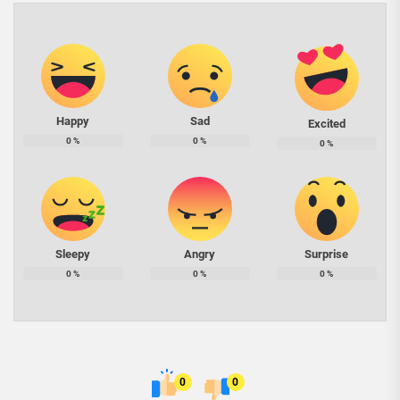
Happy
Sad
Excited
0
%
0
%
0
%
Sleepy
Angry
Surprise
0
%
0
%
0
%
0
0