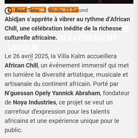
Read Time:
2 Minute, 35 Second
ACTUALITÉ
CULTURE
PUBLI-REPORTAGE
AFRICAN CHILL : QUAND LA
Abidjan s’apprête à vibrer au rythme d’African
CULTURE AFRICAINE RAYONNE
Chill, une célébration inédite de la richesse
À TRAVERS UN ÉVÉNEMENT
culturelle africaine.
UNIQUE
Le 26 avril 2025, la Villa Kalm accueillera
Josué Koffi
25 Mars 2025
African Chill
, un événement immersif qui met
en lumière la diversité artistique, musicale et
artisanale du continent africain. Porté par
N’guessan Opely Yannick Abraham
, fondateur
de
Noya Industries
, ce projet se veut un
carrefour d’expression pour les talents
africains et une expérience unique pour le
public.