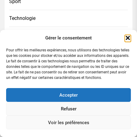
Sport
Technologie
Tourisme/Hôtellerie/Restauration
Gérer le consentement
Pour offrir les meilleures expériences, nous utilisons des technologies telles
Transport
que les cookies pour stocker et/ou accéder aux informations des appareils.
Le fait de consentir à ces technologies nous permettra de traiter des
données telles que le comportement de navigation ou les ID uniques sur ce
site. Le fait de ne pas consentir ou de retirer son consentement peut avoir
Dernières publications
un effet négatif sur certaines caractéristiques et fonctions.
Abobo-Derrière-Rail : le commissaire YAO Kouassi
Accepter
KOFFI Michel redonne un nouveau visage au 21éme
arrondissement
Refuser
Sahara marocain | La Colombie reconnaît
Voir les préférences
officiellement la souveraineté du Maroc et ouvre une
nouvelle ère de partenariat stratégique