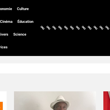
conomie
Culture
Cinéma
Éducation
Actualités
Politique
Économie
Culture
Société
Sport
Santé
Cinéma
Éducation
Football
Techn
Di
ivers
Science
vices
r