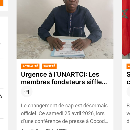
e
ACTUALITÉ
SOCIÉTÉ
A
Urgence à l’UNARTCI: Les
S
membres fondateurs sifflent
c
la fin de la récréation‎
d
s
A
c
‎Le changement de cap est désormais
B
s
officiel. Ce samedi 25 avril 2026, lors
v
p
d’une conférence de presse à Cocody
d
r
II Plateaux, les membres fondateurs
"