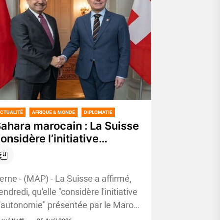
CTUALITÉ
AFRIQUE & MONDE
DIPLOMATIE
ahara marocain : La Suisse
onsidère l’initiative
’autonomie sous
ouveraineté marocaine
omme base la plus
erne - (MAP) - La Suisse a affirmé,
érieuse, crédible et
endredi, qu'elle "considère l'initiative
ragmatique pour la
'autonomie" présentée par le Maroc
ésolution du différend
comme base la plus sérieuse,