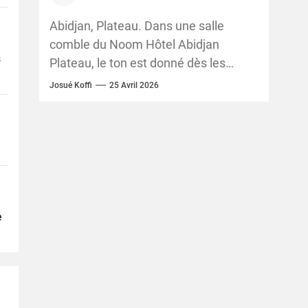
entreprises inclusives et
performantes
Abidjan, Plateau. Dans une salle
comble du Noom Hôtel Abidjan
s
Plateau, le ton est donné dès les
premières heures : en Côte d’Ivoire, la
Josué Koffi
25 Avril 2026
transformation...
e