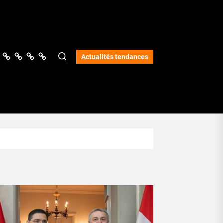
ologie
vers
Science
Lifestyle
Opinions
Services
Actualités tendances