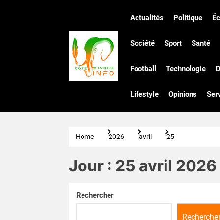
Skip
to
Actualités
Politique
É
the
Côte
content
Société
Sport
Santé
Football
Technologie
D
d'Ivoire
Lifestyle
Opinions
Ser
Infos
Home
2026
avril
25
Jour :
25 avril 2026
Rechercher
Recherche