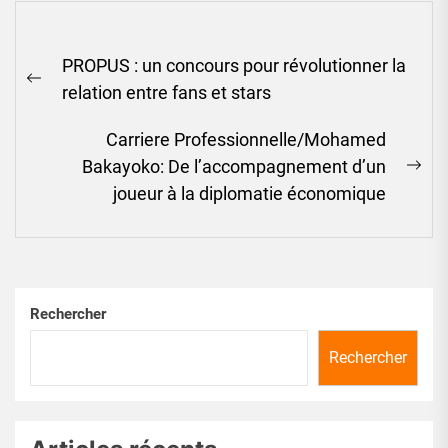
Navigation
PROPUS : un concours pour révolutionner la
de
Previous
relation entre fans et stars
l’article
post:
Carriere Professionnelle/Mohamed
Bakayoko: De l’accompagnement d’un
Ne
joueur à la diplomatie économique
pos
Rechercher
Rechercher