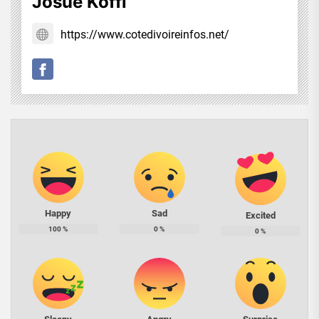
Josué Koffi
https://www.cotedivoireinfos.net/
Happy
Sad
Excited
100
%
0
%
0
%