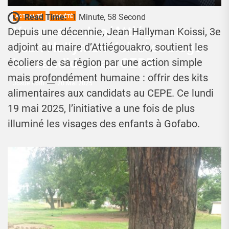
Read Time:
1 Minute, 58 Second
ACTUALITÉ
SOCIÉTÉ
Yamoussoukro/Attiégouakro:
Depuis une décennie, Jean Hallyman Koissi, 3e
Jean Hallyman Koissi soulage
adjoint au maire d’Attiégouakro, soutient les
les candidats au CEPE
écoliers de sa région par une action simple
mais profondément humaine : offrir des kits
Josué Koffi
20 Mai 2025
alimentaires aux candidats au CEPE. Ce lundi
19 mai 2025, l’initiative a une fois de plus
illuminé les visages des enfants à Gofabo.