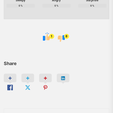
Sleepy
Angry
Surprise
0
%
0
%
0
%
1
0
Share