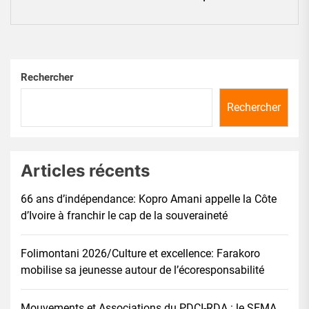
pos
Rechercher
Rechercher
Articles récents
66 ans d’indépendance: Kopro Amani appelle la Côte
d’Ivoire à franchir le cap de la souveraineté
Folimontani 2026/Culture et excellence: Farakoro
mobilise sa jeunesse autour de l’écoresponsabilité
Mouvements et Associations du PDCI-RDA : le SEMA