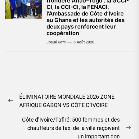
frontière Aflao–Togo : la GCCI-
CI, la CCI-CI, la FENACI,
l’Ambassade de Côte d’Ivoire
au Ghana et les autorités des
deux pays renforcent leur
coopération
Josué Koffi
6 Août 2026
Navigation
ÉLIMINATOIRE MONDIALE 2026 ZONE
de
Previous
AFRIQUE GABON VS CÔTE D’IVOIRE
l’article
post:
Côte d’Ivoire/Tafiré: 500 femmes et des
chauffeurs de taxi de la ville reçoivent
Ne
un important don