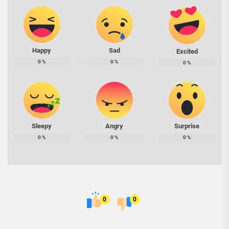
Happy
Sad
Excited
0
%
0
%
0
%
Sleepy
Angry
Surprise
0
%
0
%
0
%
0
0