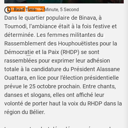
Read Time:
2 Minute, 5 Second
ACTUALITÉ
POLITIQUE
Toumodi / Candidature
Dans le quartier populaire de Binava, à
d’Alassane Ouattara : Les
Toumodi, l’ambiance était à la fois festive et
femmes du RHDP de Binava
déterminée. Les femmes militantes du
affichent leur fidélité
Rassemblement des Houphouëtistes pour la
Démocratie et la Paix (RHDP) se sont
Josué Koffi
9 Septembre 2025
rassemblées pour exprimer leur adhésion
totale à la candidature du Président Alassane
Ouattara, en lice pour l’élection présidentielle
prévue le 25 octobre prochain. Entre chants,
danses et slogans, elles ont affiché leur
volonté de porter haut la voix du RHDP dans la
région du Bélier.