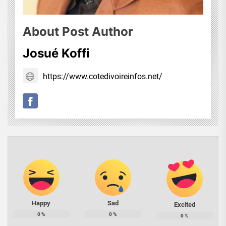
About Post Author
Josué Koffi
https://www.cotedivoireinfos.net/
Happy
Sad
Excited
0
%
0
%
0
%