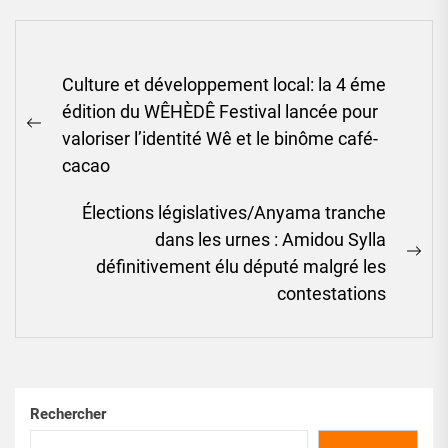
Navigation
Culture et développement local: la 4 éme
de
édition du WÊHÈDÊ Festival lancée pour
l’article
Previous
valoriser l’identité Wê et le binôme café-
post:
cacao
Élections législatives/Anyama tranche
dans les urnes : Amidou Sylla
Ne
définitivement élu député malgré les
pos
contestations
Rechercher