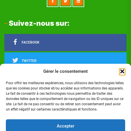
Suivez-nous sur:
FACEBOOK
TWITTER
Gérer le consentement
LINKEDIN
Pour offrir les meilleures expériences, nous utilisons des technologies telles
que les cookies pour stocker et/ou accéder aux informations des appareils.
Le fait de consentir à ces technologies nous permettra de traiter des
INSTAGRAM
données telles que le comportement de navigation ou les ID uniques sur ce
site. Le fait de ne pas consentir ou de retirer son consentement peut avoir
un effet négatif sur certaines caractéristiques et fonctions.
Actualités
Politique
Économie
Culture
Société
Sport
Santé
Cinéma
Éducation
Football
Technologie
Divers
Science
Lifestyle
Opinions
Services
Accepter