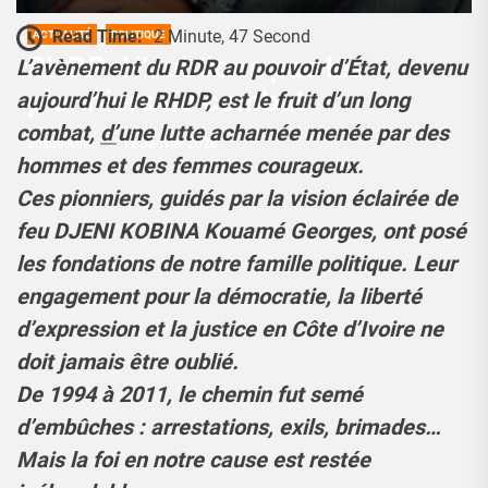
Read Time:
2 Minute, 47 Second
ACTUALITÉ
POLITIQUE
RHDP :N’oublions pas les
L’avènement du RDR au pouvoir d’État, devenu
pionniers du combat
aujourd’hui le RHDP, est le fruit d’un long
combat, d’une lutte acharnée menée par des
Josué Koffi
12 Janvier 2026
hommes et des femmes courageux.
Ces pionniers, guidés par la vision éclairée de
feu DJENI KOBINA Kouamé Georges, ont posé
les fondations de notre famille politique. Leur
engagement pour la démocratie, la liberté
d’expression et la justice en Côte d’Ivoire ne
doit jamais être oublié.
De 1994 à 2011, le chemin fut semé
d’embûches : arrestations, exils, brimades…
Mais la foi en notre cause est restée