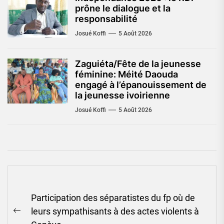
prône le dialogue et la
responsabilité
Josué Koffi
5 Août 2026
Zaguiéta/Fête de la jeunesse
féminine: Méité Daouda
engagé à l’épanouissement de
la jeunesse ivoirienne
Josué Koffi
5 Août 2026
Navigation
Participation des séparatistes du fp où de
de
leurs sympathisants à des actes violents à
l’article
Previous