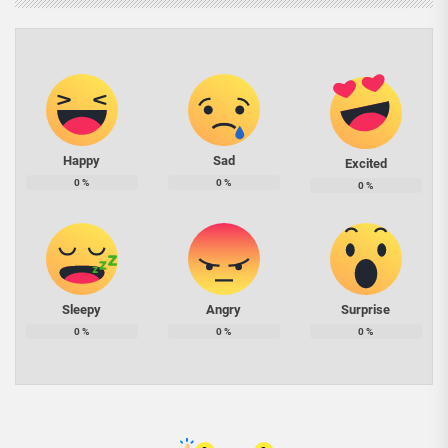
Happy
Sad
Excited
0
%
0
%
0
%
Sleepy
Angry
Surprise
0
%
0
%
0
%