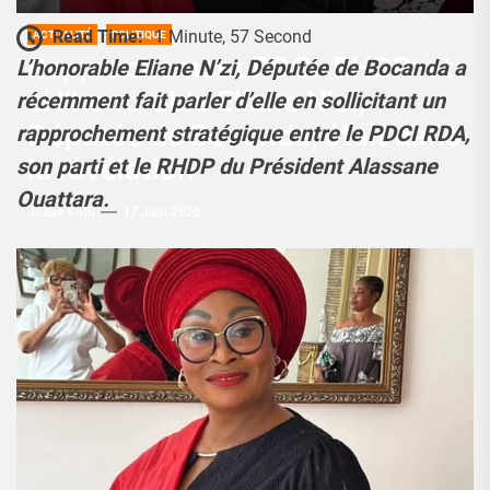
Read Time:
1 Minute, 57 Second
ACTUALITÉ
POLITIQUE
Rapprochement PDCI-RHDP: et
L’honorable Eliane N’zi, Députée de Bocanda a
si l’honorable Eliane N’zi,
récemment fait parler d’elle en sollicitant un
Députée de Bocanda, était dans
rapprochement stratégique entre le PDCI RDA,
la révélation
son parti et le RHDP du Président Alassane
Ouattara.
Josué Koffi
17 Juin 2026