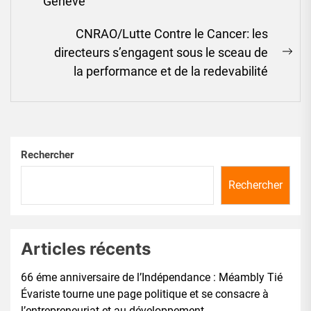
Genève
post:
CNRAO/Lutte Contre le Cancer: les
directeurs s’engagent sous le sceau de
Ne
la performance et de la redevabilité
pos
Rechercher
Rechercher
Articles récents
66 éme anniversaire de l’Indépendance : Méambly Tié
Évariste tourne une page politique et se consacre à
l’entrepreneuriat et au développement