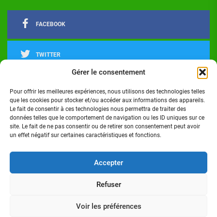
FACEBOOK
TWITTER
Gérer le consentement
LINKEDIN
Pour offrir les meilleures expériences, nous utilisons des technologies telles
que les cookies pour stocker et/ou accéder aux informations des appareils.
Le fait de consentir à ces technologies nous permettra de traiter des
INSTAGRAM
données telles que le comportement de navigation ou les ID uniques sur ce
site. Le fait de ne pas consentir ou de retirer son consentement peut avoir
un effet négatif sur certaines caractéristiques et fonctions.
Actualités
Politique
Économie
Culture
Société
Sport
Santé
Cinéma
Éducation
Football
Technologie
Divers
Science
Lifestyle
Opinions
Services
Accepter
Refuser
Copyright © 2024 - Réalisé par Digital G I Tous droits
réservés Côte d'Ivoire Infos
Voir les préférences