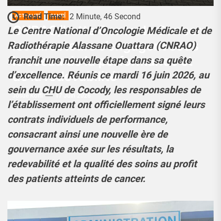
Read Time:
2 Minute, 46 Second
ACTUALITÉ
SANTÉ
CNRAO/Lutte Contre le Cancer:
Le Centre National d’Oncologie Médicale et de
les directeurs s’engagent sous
Radiothérapie Alassane Ouattara (CNRAO)
le sceau de la performance et
franchit une nouvelle étape dans sa quête
de la redevabilité
d’excellence. Réunis ce mardi 16 juin 2026, au
sein du CHU de Cocody, les responsables de
Josué Koffi
17 Juin 2026
l’établissement ont officiellement signé leurs
contrats individuels de performance,
consacrant ainsi une nouvelle ère de
gouvernance axée sur les résultats, la
redevabilité et la qualité des soins au profit
des patients atteints de cancer.