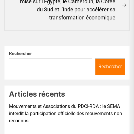
mise sur l’Égypte, le Cameroun, la Corée
Ne
du Sud et l’Inde pour accélérer sa
pos
transformation économique
Rechercher
Rechercher
Articles récents
Mouvements et Associations du PDCI-RDA : le SEMA
interdit la participation officielle des mouvements non
reconnus