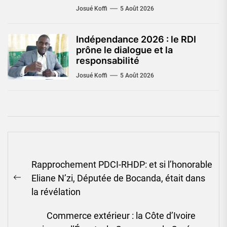
Josué Koffi
5 Août 2026
Indépendance 2026 : le RDI
prône le dialogue et la
responsabilité
Josué Koffi
5 Août 2026
Navigation
Rapprochement PDCI-RHDP: et si l’honorable
de
Eliane N’zi, Députée de Bocanda, était dans
l’article
Previous
la révélation
post:
Commerce extérieur : la Côte d’Ivoire