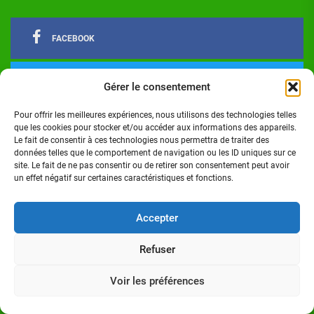
FACEBOOK
TWITTER
Gérer le consentement
Pour offrir les meilleures expériences, nous utilisons des technologies telles
LINKEDIN
que les cookies pour stocker et/ou accéder aux informations des appareils.
Le fait de consentir à ces technologies nous permettra de traiter des
données telles que le comportement de navigation ou les ID uniques sur ce
site. Le fait de ne pas consentir ou de retirer son consentement peut avoir
INSTAGRAM
un effet négatif sur certaines caractéristiques et fonctions.
Accepter
Actualités
Politique
Économie
Culture
Société
Sport
Santé
Cinéma
Éducation
Football
Technologie
Divers
Science
Lifestyle
Opinions
Services
Refuser
Copyright © 2024 - Réalisé par Digital G I Tous droits
Voir les préférences
réservés Côte d'Ivoire Infos