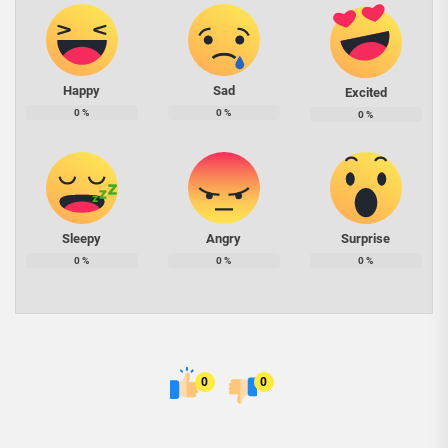
Happy
Sad
Excited
0
%
0
%
0
%
Sleepy
Angry
Surprise
0
%
0
%
0
%
0
0