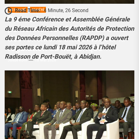
Read Time:
4 Minute, 26 Second
ACTUALITÉ
SOCIÉTÉ
Protection des données
La 9 éme Conférence et Assemblée Générale
personnelles : Abidjan au cœur
du Réseau Africain des Autorités de Protection
des réflexions africaines sur la
des Données Personnelles (RAPDP) a ouvert
régulation du numérique
ses portes ce lundi 18 mai 2026 à l’hôtel
Radisson de Port-Bouët, à Abidjan.
Josué Koffi
18 Mai 2026