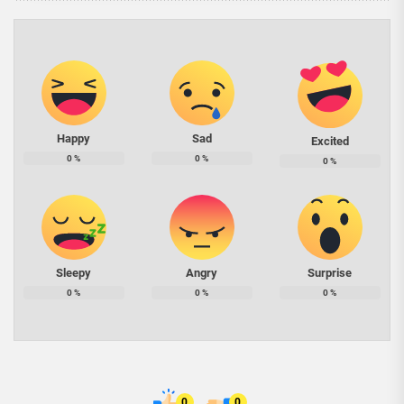
Happy
Sad
Excited
0
%
0
%
0
%
Sleepy
Angry
Surprise
0
%
0
%
0
%
0
0