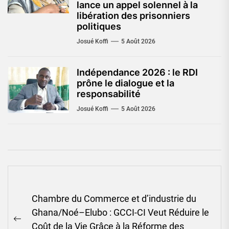
lance un appel solennel à la
libération des prisonniers
politiques
Josué Koffi
5 Août 2026
Indépendance 2026 : le RDI
prône le dialogue et la
responsabilité
Josué Koffi
5 Août 2026
Navigation
Chambre du Commerce et d’industrie du
de
Ghana/Noé–Elubo : GCCI-CI Veut Réduire le
l’article
Previous
Coût de la Vie Grâce à la Réforme des