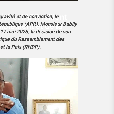
é et l’APR rallient
avité et de conviction, le
 République (APR), Monsieur Babily
emblement et de la
 17 mai 2026, la décision de son
litique du Rassemblement des
et la Paix (RHDP).