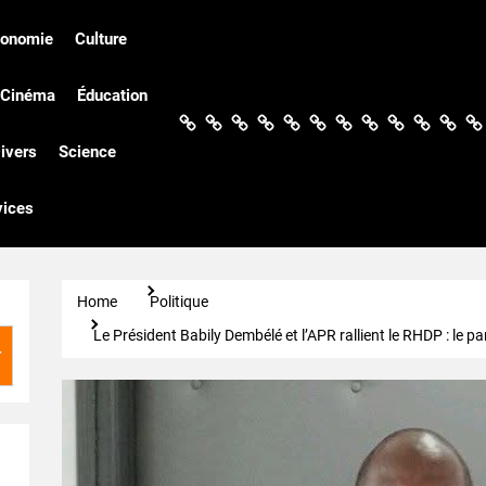
conomie
Culture
Cinéma
Éducation
Actualités
Politique
Économie
Culture
Société
Sport
Santé
Cinéma
Éducation
Football
Techn
Di
ivers
Science
vices
Home
Politique
Le Président Babily Dembélé et l’APR rallient le RHDP : le pa
r