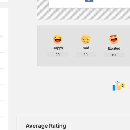
Happy
Sad
Excited
0
%
0
%
0
%
0
Average Rating