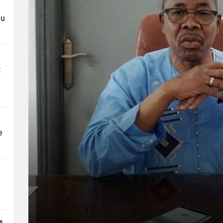
au
t
e