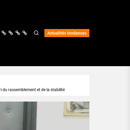
ologie
vers
Science
Lifestyle
Opinions
Services
Actualités tendances
ri du rassemblement et de la stabilité