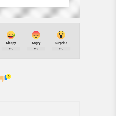
Sleepy
Angry
Surprise
0
%
0
%
0
%
0