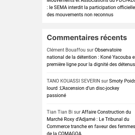
Mouvements et Associations du PDCI-RD
: le SEMA interdit la participation officielle
des mouvements non reconnus
Commentaires récents
Clément Bouaffou
sur
Observatoire
national de la détention : Koné Yacouba 
première ligne pour la dignité des détenus
TANO KOUASSI SEVERIN
sur
Smoty Poid
lourd :L’Ascension d’un disc-jockey
passioné
Tian Tian Bi
sur
Affaire Construction du
Marché Roxy d’Adjamé : Le Tribunal du
Commerce tranche en faveur des femme
de la COMAGOA