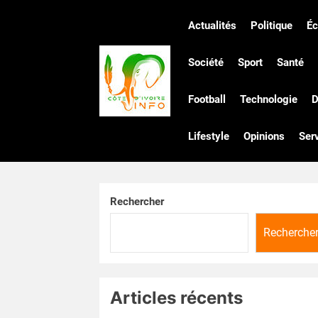
Skip
to
Actualités
Politique
É
the
Côte
content
Société
Sport
Santé
Football
Technologie
D
d'Ivoire
Lifestyle
Opinions
Ser
Infos
Rechercher
Recherche
Articles récents