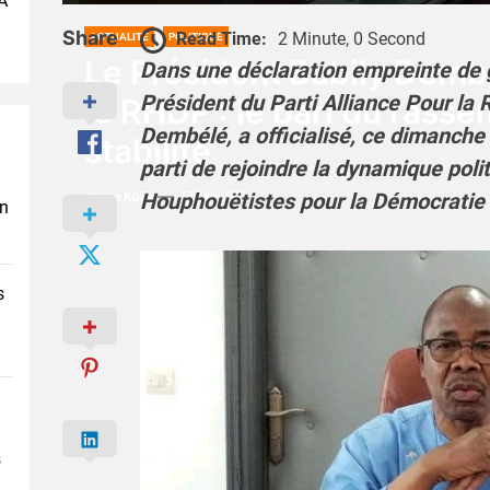
A
Share
Read Time:
2 Minute, 0 Second
ACTUALITÉ
POLITIQUE
Le Président Babily Dembél
Dans une déclaration empreinte de gr
Président du Parti Alliance Pour la
le RHDP : le pari du rass
Dembélé, a officialisé, ce dimanche
stabilité
parti de rejoindre la dynamique po
Houphouëtistes pour la Démocratie 
Josué Koffi
17 Mai 2026
en
s
s