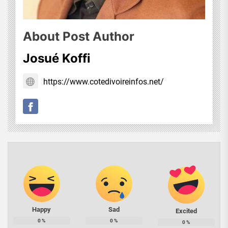
About Post Author
Josué Koffi
https://www.cotedivoireinfos.net/
Happy
Sad
Excited
0
%
0
%
0
%