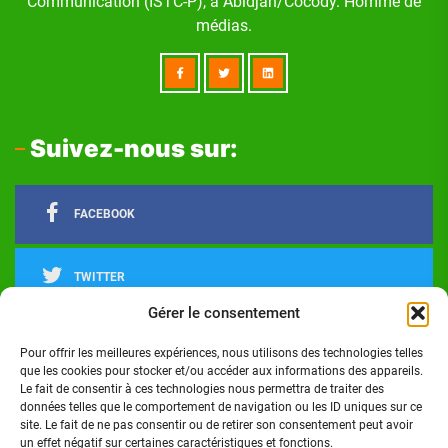
Communication (ISTC-P), à Abidjan/Cocody. Homme de
médias.
Suivez-nous sur:
FACEBOOK
TWITTER
Gérer le consentement
LINKEDIN
Pour offrir les meilleures expériences, nous utilisons des technologies telles
que les cookies pour stocker et/ou accéder aux informations des appareils.
Le fait de consentir à ces technologies nous permettra de traiter des
INSTAGRAM
données telles que le comportement de navigation ou les ID uniques sur ce
site. Le fait de ne pas consentir ou de retirer son consentement peut avoir
un effet négatif sur certaines caractéristiques et fonctions.