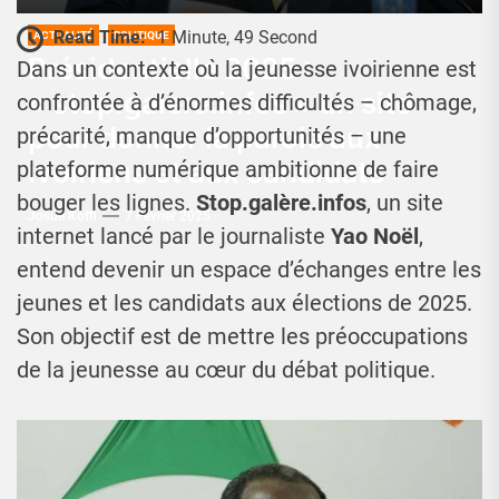
Read Time:
1 Minute, 49 Second
ACTUALITÉ
POLITIQUE
Présidentielle 2025 :
Dans un contexte où la jeunesse ivoirienne est
« stop.galere.infos » un site
confrontée à d’énormes difficultés – chômage,
pour donner la parole aux
précarité, manque d’opportunités – une
ivoiriens et aux candidats
plateforme numérique ambitionne de faire
bouger les lignes.
Stop.galère.infos
, un site
Josué Koffi
7 Février 2025
internet lancé par le journaliste
Yao Noël
,
entend devenir un espace d’échanges entre les
jeunes et les candidats aux élections de 2025.
Son objectif est de mettre les préoccupations
de la jeunesse au cœur du débat politique.