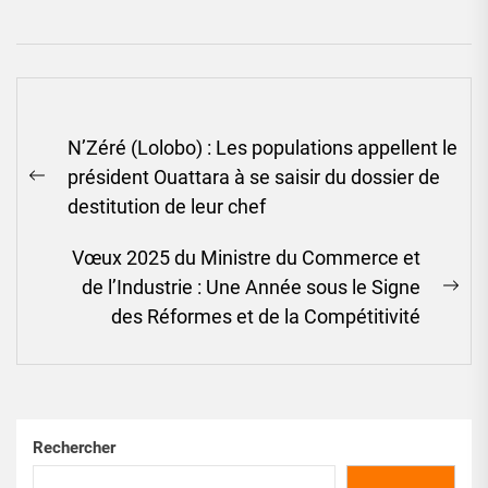
Navigation
N’Zéré (Lolobo) : Les populations appellent le
de
président Ouattara à se saisir du dossier de
l’article
Previous
destitution de leur chef
post:
Vœux 2025 du Ministre du Commerce et
de l’Industrie : Une Année sous le Signe
Ne
des Réformes et de la Compétitivité
pos
Rechercher