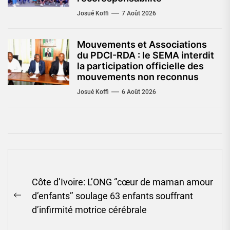
Josué Koffi
7 Août 2026
Mouvements et Associations
du PDCI-RDA : le SEMA interdit
la participation officielle des
mouvements non reconnus
Josué Koffi
6 Août 2026
Navigation
Côte d’Ivoire: L’ONG ‘’cœur de maman amour
de
d’enfants’’ soulage 63 enfants souffrant
l’article
Previous
d’infirmité motrice cérébrale
post: