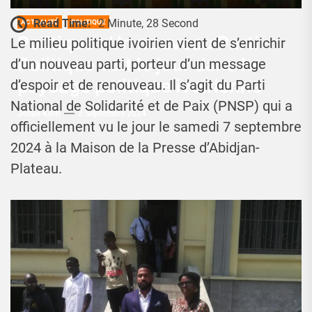
Read Time:
2 Minute, 28 Second
ACTUALITÉ
POLITIQUE
Politique : Un nouveau Parti
Le milieu politique ivoirien vient de s’enrichir
Politique voit le jour dans le
d’un nouveau parti, porteur d’un message
paysage politique ivoirienne
d’espoir et de renouveau. Il s’agit du Parti
National de Solidarité et de Paix (PNSP) qui a
Josué Koffi
8 Septembre 2024
officiellement vu le jour le samedi 7 septembre
2024 à la Maison de la Presse d’Abidjan-
Plateau.