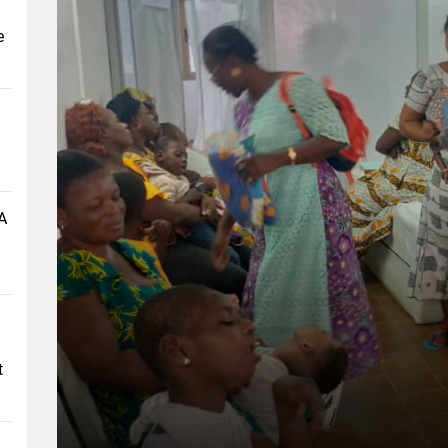
e
A
t