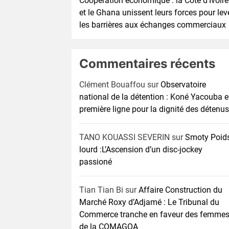
Coopération économique : la Côte d’Ivoire
et le Ghana unissent leurs forces pour lev
les barrières aux échanges commerciaux
Commentaires récents
Clément Bouaffou
sur
Observatoire
national de la détention : Koné Yacouba 
première ligne pour la dignité des détenus
TANO KOUASSI SEVERIN
sur
Smoty Poid
lourd :L’Ascension d’un disc-jockey
passioné
Tian Tian Bi
sur
Affaire Construction du
Marché Roxy d’Adjamé : Le Tribunal du
Commerce tranche en faveur des femme
de la COMAGOA