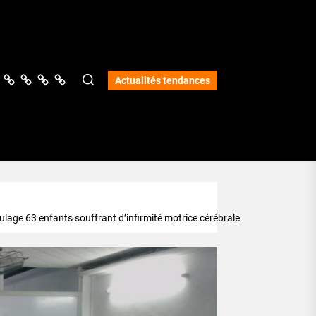
ologie
vers
Science
Lifestyle
Opinions
Services
Actualités tendances
lage 63 enfants souffrant d’infirmité motrice cérébrale