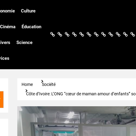
conomie
Culture
Cinéma
Éducation
Actualités
Politique
Économie
Culture
Société
Sport
Santé
Cinéma
Éducation
Football
Techn
Di
ivers
Science
vices
Home
Société
Côte d’Ivoire: L’ONG ‘’cœur de maman amour d’enfants’’ sou
r