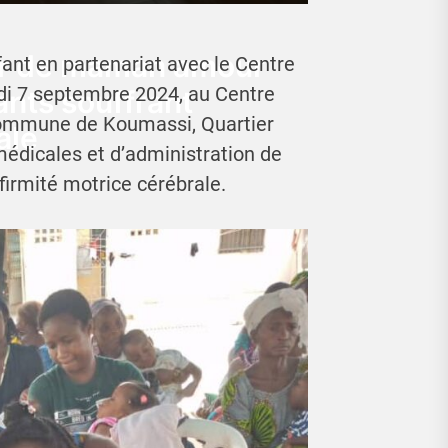
œur de maman amour
t en partenariat avec le Centre
di 7 septembre 2024, au Centre
ants souffrant
 commune de Koumassi, Quartier
ale
médicales et d’administration de
nfirmité motrice cérébrale.