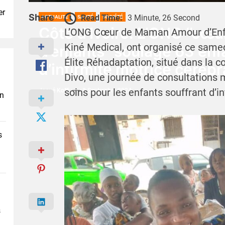
er
Share
Read Time:
3 Minute, 26 Second
ACTUALITÉ
SANTÉ
SOCIÉTÉ
Côte d’Ivoire: L’ONG ‘’c
L’ONG Cœur de Maman Amour d’Enfan
Kiné Medical, ont organisé ce same
d’enfants’’ soulage 63 enf
Élite Réhadaptation, situé dans la
d’infirmité motrice cérébr
Divo, une journée de consultations 
soins pour les enfants souffrant d’i
Josué Koffi
8 Septembre 2024
en
s
s