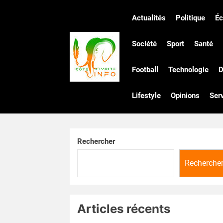
Skip
to
Actualités
Politique
É
the
Côte
content
Société
Sport
Santé
Football
Technologie
D
d'Ivoire
Lifestyle
Opinions
Ser
Infos
Rechercher
Recherche
Articles récents