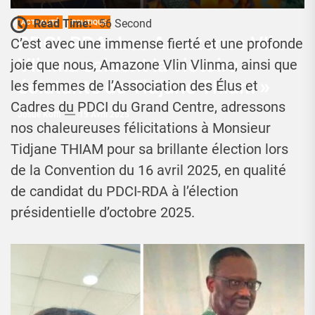
Read Time:
56 Second
ACTUALITÉ
POLITIQUE
PDCI-RDA: Les Amazones Vlin
C’est avec une immense fierté et une profonde
Vlinma saluent la victoire
joie que nous, Amazone Vlin Vlinma, ainsi que
éclatante de Tidjane Thiam »
les femmes de l’Association des Élus et
Cadres du PDCI du Grand Centre, adressons
Josué Koffi
19 Avril 2025
nos chaleureuses félicitations à Monsieur
Tidjane THIAM pour sa brillante élection lors
de la Convention du 16 avril 2025, en qualité
de candidat du PDCI-RDA à l’élection
présidentielle d’octobre 2025.