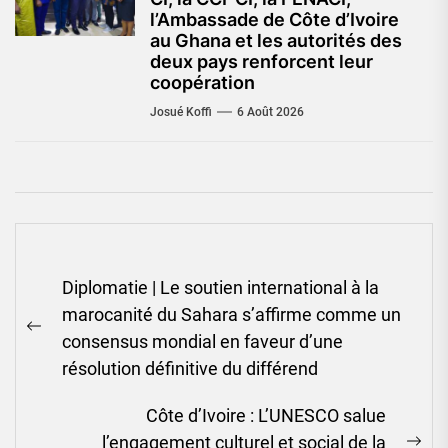
l’Ambassade de Côte d’Ivoire
au Ghana et les autorités des
deux pays renforcent leur
coopération
Josué Koffi
6 Août 2026
Navigation
Diplomatie | Le soutien international à la
de
marocanité du Sahara s’affirme comme un
l’article
Previous
consensus mondial en faveur d’une
post:
résolution définitive du différend
Côte d’Ivoire : L’UNESCO salue
l’engagement culturel et social de la