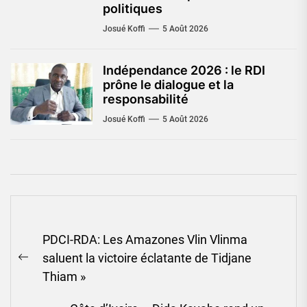
politiques
Josué Koffi
5 Août 2026
Indépendance 2026 : le RDI
prône le dialogue et la
responsabilité
Josué Koffi
5 Août 2026
Navigation
PDCI-RDA: Les Amazones Vlin Vlinma
de
saluent la victoire éclatante de Tidjane
l’article
Previous
Thiam »
post: