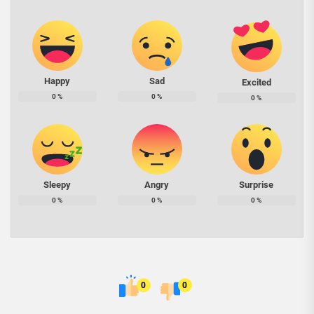
Happy
Sad
Excited
0
%
0
%
0
%
Sleepy
Angry
Surprise
0
%
0
%
0
%
0
0