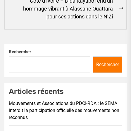
Côte d’Ivoire – Dida Kayabo rend un
hommage vibrant à Alassane Ouattara
Ne
pour ses actions dans le N’Zi
pos
Rechercher
Rechercher
Articles récents
Mouvements et Associations du PDCI-RDA : le SEMA
interdit la participation officielle des mouvements non
reconnus