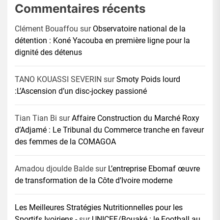
Commentaires récents
Clément Bouaffou
sur
Observatoire national de la
détention : Koné Yacouba en première ligne pour la
dignité des détenus
TANO KOUASSI SEVERIN
sur
Smoty Poids lourd
:L’Ascension d’un disc-jockey passioné
Tian Tian Bi
sur
Affaire Construction du Marché Roxy
d’Adjamé : Le Tribunal du Commerce tranche en faveur
des femmes de la COMAGOA
Amadou djoulde Balde
sur
L’entreprise Ebomaf œuvre
de transformation de la Côte d’Ivoire moderne
Les Meilleures Stratégies Nutritionnelles pour les
Sportifs Ivoiriens -
sur
UNICEF/Bouaké : le Football au