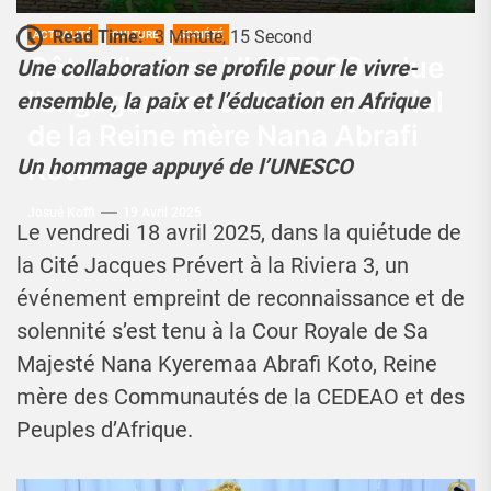
Read Time:
3 Minute, 15 Second
ACTUALITÉ
CULTURE
SOCIÉTÉ
Côte d’Ivoire : L’UNESCO salue
Une collaboration se profile pour le vivre-
l’engagement culturel et social
ensemble, la paix et l’éducation en Afrique
de la Reine mère Nana Abrafi
Koto
Un hommage appuyé de l’UNESCO
Josué Koffi
19 Avril 2025
Le vendredi 18 avril 2025, dans la quiétude de
la Cité Jacques Prévert à la Riviera 3, un
événement empreint de reconnaissance et de
solennité s’est tenu à la Cour Royale de Sa
Majesté Nana Kyeremaa Abrafi Koto, Reine
mère des Communautés de la CEDEAO et des
Peuples d’Afrique.