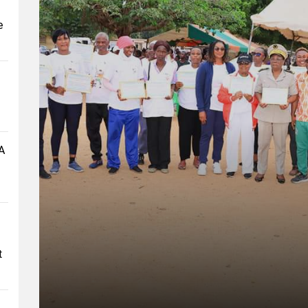
e
A
t