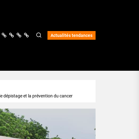
ologie
vers
Science
Lifestyle
Opinions
Services
Actualités tendances
le dépistage et la prévention du cancer