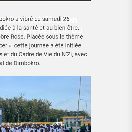
 : Une mobilisation
bokro a vibré ce samedi 26
iée à la santé et au bien-être,
 et la prévention du
tobre Rose. Placée sous le thème
er », cette journée a été initiée
s et du Cadre de Vie du N’Zi, avec
nal de Dimbokro.