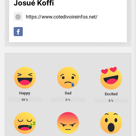
Josué Koffi
https://www.cotedivoireinfos.net/
Happy
Sad
Excited
50
%
0
%
0
%