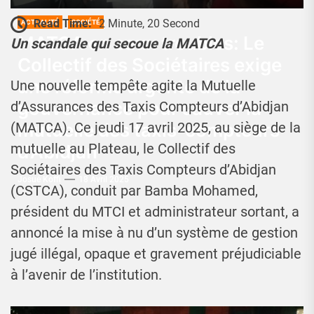
Read Time:
2 Minute, 20 Second
ACTUALITÉ
SOCIÉTÉ
MATCA en eaux troubles: Le
Un scandale qui secoue la MATCA
Collectif des Sociétaires exige
une réforme urgente de la
Une nouvelle tempête agite la Mutuelle
gouvernance pour sauver la
d’Assurances des Taxis Compteurs d’Abidjan
mutuelle des taxis-compteurs
(MATCA). Ce jeudi 17 avril 2025, au siège de la
mutuelle au Plateau, le Collectif des
d’Abidjan
Sociétaires des Taxis Compteurs d’Abidjan
Josué Koffi
18 Avril 2025
(CSTCA), conduit par Bamba Mohamed,
président du MTCI et administrateur sortant, a
annoncé la mise à nu d’un système de gestion
jugé illégal, opaque et gravement préjudiciable
à l’avenir de l’institution.