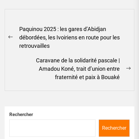
Navigation
Paquinou 2025 : les gares d’Abidjan
de
débordées, les Ivoiriens en route pour les
l’article
Previous
retrouvailles
post:
Caravane de la solidarité pascale |
Amadou Koné, trait d’union entre
Ne
fraternité et paix à Bouaké
pos
Rechercher
Rechercher