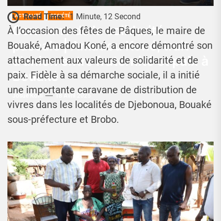
Read Time:
1 Minute, 12 Second
ACTUALITÉ
SOCIÉTÉ
Caravane de la solidarité
À l’occasion des fêtes de Pâques, le maire de
pascale | Amadou Koné, trait
Bouaké, Amadou Koné, a encore démontré son
d’union entre fraternité et paix à
attachement aux valeurs de solidarité et de
Bouaké
paix. Fidèle à sa démarche sociale, il a initié
une importante caravane de distribution de
Josué Koffi
18 Avril 2025
vivres dans les localités de Djebonoua, Bouaké
sous-préfecture et Brobo.