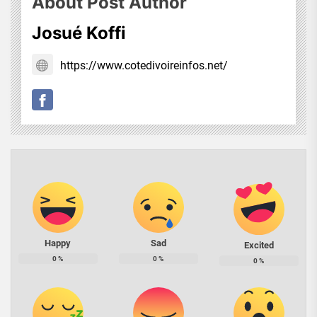
About Post Author
Josué Koffi
https://www.cotedivoireinfos.net/
Happy
Sad
Excited
0
%
0
%
0
%