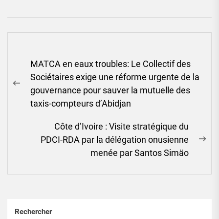
Navigation
MATCA en eaux troubles: Le Collectif des
de
Sociétaires exige une réforme urgente de la
l’article
Previous
gouvernance pour sauver la mutuelle des
post:
taxis-compteurs d’Abidjan
Côte d’Ivoire : Visite stratégique du
PDCI-RDA par la délégation onusienne
Ne
menée par Santos Simäo
pos
Rechercher