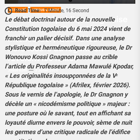
Read Time:
7 Minute, 16 Second
ACTUALITÉ
AFRIQUE & MONDE
La V éme République togolaise
Le débat doctrinal autour de la nouvelle
à l’épreuve du ’’nicodémisme’’
Constitution togolaise du 6 mai 2024 vient de
intellectuel / Quand les
franchir un palier décisif. Dans une analyse
défenseurs du régime en
stylistique et herméneutique rigoureuse, le Dr
révèlent les failles
Wonouvo Kossi Gnagnon passe au crible
l’article du Professeur Adama Mawulé Kpodar,
Josué Koffi
3 Juillet 2026
« Les originalités insoupçonnées de la Vᵉ
République togolaise » (Afrilex, février 2026).
Sous le vernis de l’apologie, le Dr Gnagnon y
décèle un « nicodémisme politique » majeur :
une posture où le savant, tout en affichant sa
loyauté diurne envers le pouvoir, sème de nuit
les germes d’une critique radicale de l’édifice