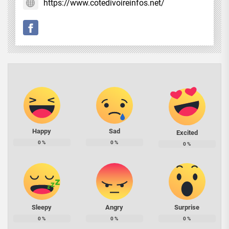
https://www.cotedivoireinfos.net/
Happy
Sad
Excited
0
%
0
%
0
%
Sleepy
Angry
Surprise
0
%
0
%
0
%