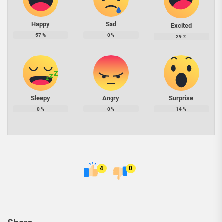
Happy
Sad
Excited
57
%
0
%
29
%
Sleepy
Angry
Surprise
0
%
0
%
14
%
4
0