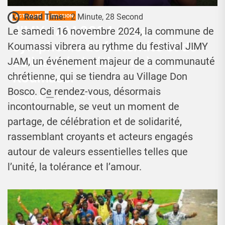
Read Time:
2 Minute, 28 Second
ACTUALITÉ
RELIGION
JIMY JAM 2024 : Une
Le samedi 16 novembre 2024, la commune de
symphonie de fraternité et de
Koumassi vibrera au rythme du festival JIMY
solidarité chrétienne à
JAM, un événement majeur de a communauté
Koumassi
chrétienne, qui se tiendra au Village Don
Bosco. Ce rendez-vous, désormais
Josué Koffi
15 Octobre 2024
incontournable, se veut un moment de
partage, de célébration et de solidarité,
rassemblant croyants et acteurs engagés
autour de valeurs essentielles telles que
l’unité, la tolérance et l’amour.