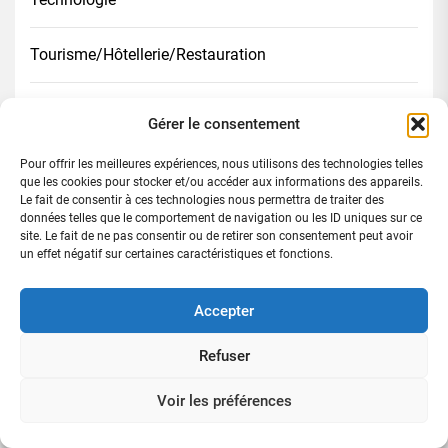
Tourisme/Hôtellerie/Restauration
Transport
Gérer le consentement
Pour offrir les meilleures expériences, nous utilisons des technologies telles
Dernières publications
que les cookies pour stocker et/ou accéder aux informations des appareils.
Le fait de consentir à ces technologies nous permettra de traiter des
données telles que le comportement de navigation ou les ID uniques sur ce
Abobo-Derrière-Rail : le commissaire YAO Kouassi
site. Le fait de ne pas consentir ou de retirer son consentement peut avoir
KOFFI Michel redonne un nouveau visage au 21éme
un effet négatif sur certaines caractéristiques et fonctions.
arrondissement
Accepter
Sahara marocain | La Colombie reconnaît
Refuser
officiellement la souveraineté du Maroc et ouvre une
nouvelle ère de partenariat stratégique
Voir les préférences
66 ans d’indépendance: Kopro Amani appelle la Côte