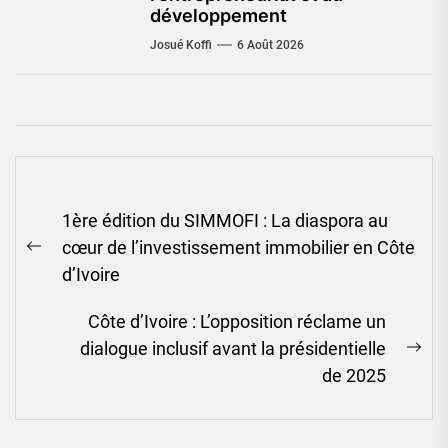
développement
Josué Koffi
6 Août 2026
Navigation
1ère édition du SIMMOFI : La diaspora au
de
cœur de l’investissement immobilier en Côte
l’article
Previous
d’Ivoire
post:
Côte d’Ivoire : L’opposition réclame un
dialogue inclusif avant la présidentielle
Ne
de 2025
pos