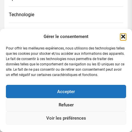
Technologie
Tourisme/Hôtellerie/Restauration
Gérer le consentement
Transport
Pour offrir les meilleures expériences, nous utilisons des technologies telles
que les cookies pour stocker et/ou accéder aux informations des appareils.
Le fait de consentir à ces technologies nous permettra de traiter des
données telles que le comportement de navigation ou les ID uniques sur ce
Dernières publications
site. Le fait de ne pas consentir ou de retirer son consentement peut avoir
un effet négatif sur certaines caractéristiques et fonctions.
66 ans d’indépendance: Kopro Amani appelle la Côte
d’Ivoire à franchir le cap de la souveraineté
Accepter
Refuser
Folimontani 2026/Culture et excellence: Farakoro
mobilise sa jeunesse autour de l’écoresponsabilité
Voir les préférences
Mouvements et Associations du PDCI-RDA : le SEMA