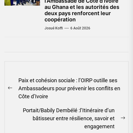
l’Ambassade de Côte d’Ivoire
au Ghana et les autorités des
deux pays renforcent leur
coopération
Josué Koffi
6 Août 2026
Navigation
Paix et cohésion sociale : l’OIRP outille ses
de
Ambassadeurs pour prévenir les conflits en
l’article
Previous
Côte d’Ivoire
post:
Portait/Babily Dembélé :l’Itinéraire d’un
bâtisseur entre résilience, savoir et
Ne
engagement
pos