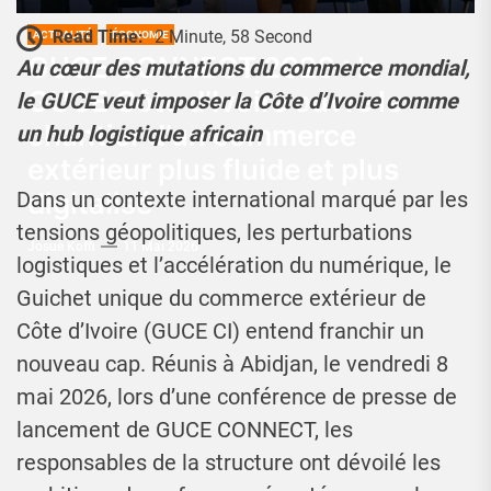
Read Time:
2 Minute, 58 Second
ACTUALITÉ
ÉCONOMIE
GUCE CONNECT 2026 : le
Au cœur des mutations du commerce mondial,
GUCE Côte d’Ivoire ouvre le
le GUCE veut imposer la Côte d’Ivoire comme
chantier d’un commerce
un hub logistique africain
extérieur plus fluide et plus
digitalisé
Dans un contexte international marqué par les
tensions géopolitiques, les perturbations
Josué Koffi
11 Mai 2026
logistiques et l’accélération du numérique, le
Guichet unique du commerce extérieur de
Côte d’Ivoire (GUCE CI) entend franchir un
nouveau cap. Réunis à Abidjan, le vendredi 8
mai 2026, lors d’une conférence de presse de
lancement de GUCE CONNECT, les
responsables de la structure ont dévoilé les