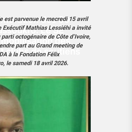
moration des 80
 est parvenue le mecredi 15 avril
e Exécutif Mathias Lessiéhi a invité
ssoukro: Le SE
parti octogénaire de Côte d’Ivoire,
 mobilisation des
endre part au Grand meeting de
t clubs de soutiens
A à la Fondation Félix
 le samedi 18 avril 2026.