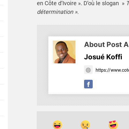
en Côte d’Ivoire ». D’où le slogan »
T
détermination ».
About Post A
Josué Koffi
https://www.cote