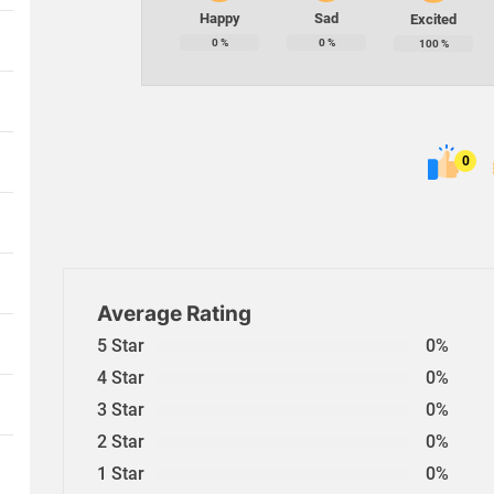
Happy
Sad
Excited
0
%
0
%
100
%
0
Average Rating
5 Star
0%
4 Star
0%
3 Star
0%
2 Star
0%
1 Star
0%