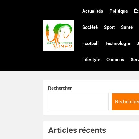
Skip
to
Actualités
Politique
É
the
Côte
content
Société
Sport
Santé
Football
Technologie
D
d'Ivoire
Lifestyle
Opinions
Ser
Infos
Rechercher
Recherche
Articles récents