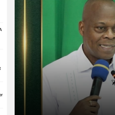
A
t
er