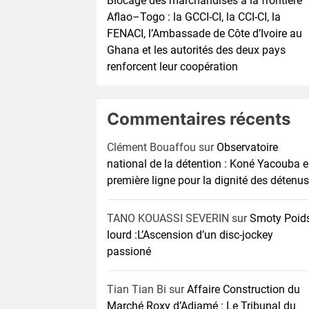
Blocage des marchandises à la frontière
Aflao–Togo : la GCCI-CI, la CCI-CI, la
FENACI, l’Ambassade de Côte d’Ivoire au
Ghana et les autorités des deux pays
renforcent leur coopération
Commentaires récents
Clément Bouaffou
sur
Observatoire
national de la détention : Koné Yacouba 
première ligne pour la dignité des détenus
TANO KOUASSI SEVERIN
sur
Smoty Poid
lourd :L’Ascension d’un disc-jockey
passioné
Tian Tian Bi
sur
Affaire Construction du
Marché Roxy d’Adjamé : Le Tribunal du