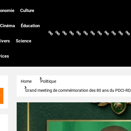
conomie
Culture
Cinéma
Éducation
Actualités
Politique
Économie
Culture
Société
Sport
Santé
Cinéma
Éducation
Football
Techn
Di
ivers
Science
vices
Home
Politique
Grand meeting de commémoration des 80 ans du PDCI-RDA à
r