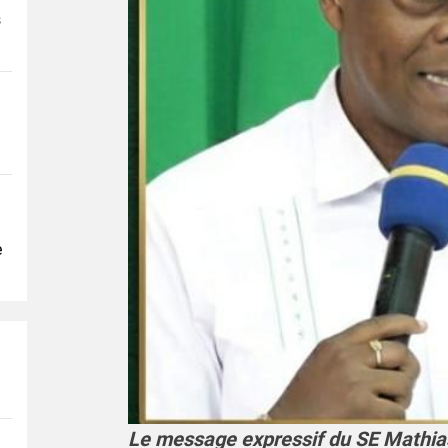
s
e
Le message expressif du SE Mathia