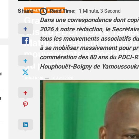
Share
Read Time:
1 Minute, 3 Second
ACTUALITÉ
POLITIQUE
Grand meeting de commé
Dans une correspondance dont copie
2026 à notre rédaction, le Secrétair
ans du PDCI-RDA à Yamou
tous les mouvements associatifs du 
Mathias Lessiéhi sonne la
à se mobiliser massivement pour pr
mouvements associatifs e
commération des 80 ans du PDCI-RD
du parti
Houphouët-Boigny de Yamoussoukro,
en
Josué Koffi
16 Avril 2026
s