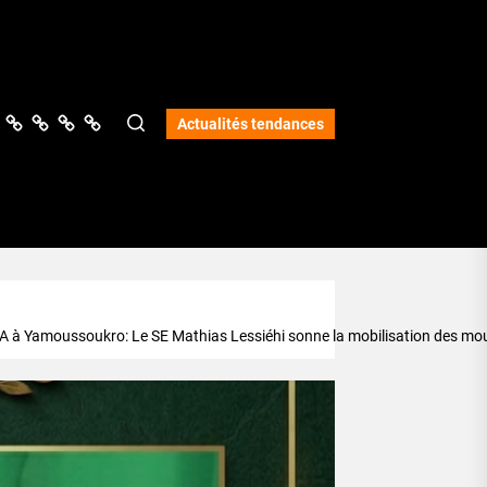
ologie
vers
Science
Lifestyle
Opinions
Services
Actualités tendances
 Yamoussoukro: Le SE Mathias Lessiéhi sonne la mobilisation des mouve