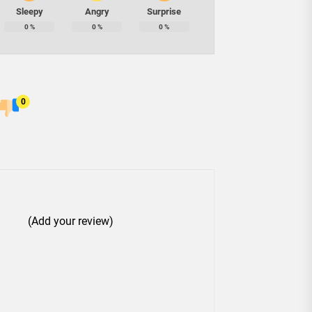
Sleepy
Angry
Surprise
0
%
0
%
0
%
0
(Add your review)