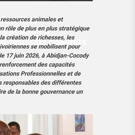
fessions :
s ressources animales et
n rôle de plus en plus stratégique
es acteurs à
la création de richesses, les
en résultats concrets
ivoiriennes se mobilisent pour
le 17 juin 2026, à Abidjan-Cocody
e renforcement des capacités
sations Professionnelles et de
s responsables des différentes
aire de la bonne gouvernance un