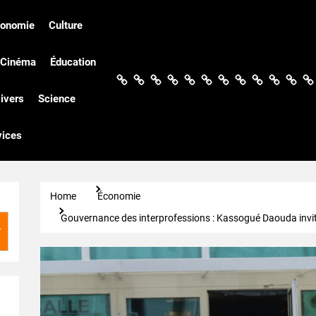
conomie
Culture
Cinéma
Éducation
Actualités
Politique
Économie
Culture
Société
Sport
Santé
Cinéma
Éducation
Football
Techn
Di
ivers
Science
vices
Home
Économie
Gouvernance des interprofessions : Kassogué Daouda invite
r