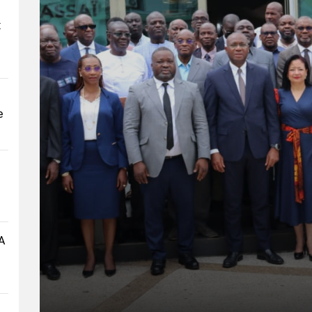
t
e
A