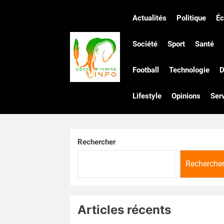
Skip
to
Actualités
Politique
É
the
Côte
content
Société
Sport
Santé
Football
Technologie
D
d'Ivoire
Lifestyle
Opinions
Ser
Infos
Rechercher
Recherche
Articles récents