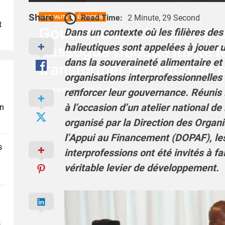
Share
Read Time:
2 Minute, 29 Second
ACTUALITÉ
ÉCONOMIE
t
Gouvernance des interpro
Dans un contexte où les filières de
halieutiques sont appelées à jouer u
Kassogué Daouda invite l
dans la souveraineté alimentaire et 
transformer la formation 
organisations interprofessionnelles 
renforcer leur gouvernance. Réunis 
Josué Koffi
20 Juin 2026
à l’occasion d’un atelier national d
en
organisé par la Direction des Organi
l’Appui au Financement (DOPAF), le
s
interprofessions ont été invités à f
véritable levier de développement.
s