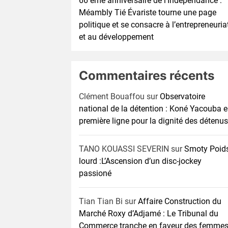
66 éme anniversaire de l’Indépendance :
Méambly Tié Évariste tourne une page
politique et se consacre à l’entrepreneuria
et au développement
Commentaires récents
Clément Bouaffou
sur
Observatoire
national de la détention : Koné Yacouba 
première ligne pour la dignité des détenus
TANO KOUASSI SEVERIN
sur
Smoty Poid
lourd :L’Ascension d’un disc-jockey
passioné
Tian Tian Bi
sur
Affaire Construction du
Marché Roxy d’Adjamé : Le Tribunal du
Commerce tranche en faveur des femme