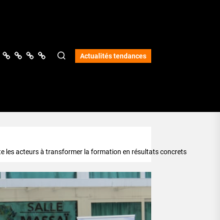
ologie
vers
Science
Lifestyle
Opinions
Services
Actualités tendances
 les acteurs à transformer la formation en résultats concrets