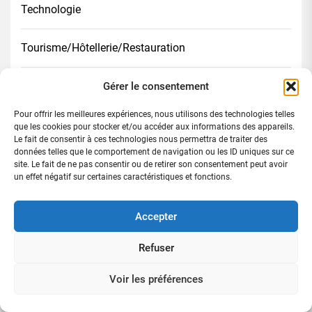
Technologie
Tourisme/Hôtellerie/Restauration
Transport
Gérer le consentement
Pour offrir les meilleures expériences, nous utilisons des technologies telles
que les cookies pour stocker et/ou accéder aux informations des appareils.
Dernières publications
Le fait de consentir à ces technologies nous permettra de traiter des
données telles que le comportement de navigation ou les ID uniques sur ce
site. Le fait de ne pas consentir ou de retirer son consentement peut avoir
Avant la célébration du 66 éme anniversaire de
un effet négatif sur certaines caractéristiques et fonctions.
l’indépendance / La NACIP lance un appel solennel à
la libération des prisonniers politiques
Accepter
Indépendance 2026 : le RDI prône le dialogue et la
Refuser
responsabilité
Voir les préférences
Zaguiéta/Fête de la jeunesse féminine: Méité Daouda