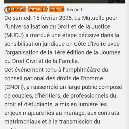
Read Time:
3 Minute, 59 Second
ACTUALITÉ
ÉDUCATION
SOCIÉTÉ
Côte d’Ivoire : Succès éclatant
Ce samedi 15 février 2025, La Mutuelle pour
pour la 1ère édition de la
l’Universalisation du Droit et de la Justice
Journée du Droit Civil et de la
(MUDJ) a marqué une étape décisive dans la
Famille en Côte d’Ivoire
sensibilisation juridique en Côte d’Ivoire avec
l’organisation de la 1ère édition de la Journée
Josué Koffi
17 Février 2025
du Droit Civil et de la Famille.
Cet événement tenu à l’amphithéâtre du
conseil national des droits de l’homme
(CNDH), a rassemblé un large public composé
de couples, d’héritiers, de professionnels du
droit et d’étudiants, a mis en lumière les
enjeux majeurs liés au mariage, aux contrats
matrimoniaux et à la transmission du