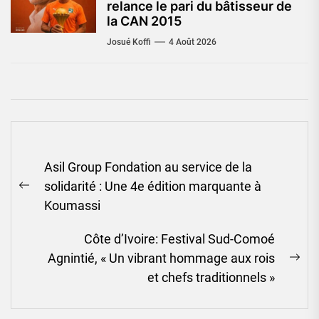
relance le pari du bâtisseur de
la CAN 2015
Josué Koffi
4 Août 2026
Navigation
Asil Group Fondation au service de la
de
solidarité : Une 4e édition marquante à
l’article
Previous
Koumassi
post:
Côte d’Ivoire: Festival Sud-Comoé
Agnintié, « Un vibrant hommage aux rois
Ne
et chefs traditionnels »
pos