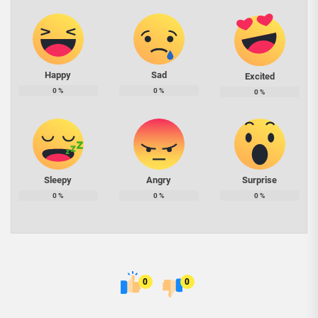
Happy
Sad
Excited
0
%
0
%
0
%
Sleepy
Angry
Surprise
0
%
0
%
0
%
0
0