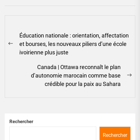
Navigation
Éducation nationale : orientation, affectation
de
et bourses, les nouveaux piliers d’une école
l’article
Previous
ivoirienne plus juste
post:
Canada | Ottawa reconnaît le plan
d’autonomie marocain comme base
Ne
crédible pour la paix au Sahara
pos
Rechercher
Rechercher