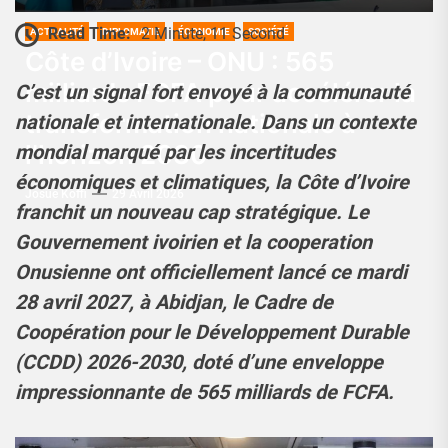
Read Time:
2 Minute, 11 Second
ACTUALITÉ
DIPLOMATIE
ÉCONOMIE
SOCIÉTÉ
Côte d’Ivoire – ONU : 565
milliards FCFA pour accélérer la
C’est un signal fort envoyé à la communauté
transformation nationale à
nationale et internationale. Dans un contexte
l’horizon 2030
mondial marqué par les incertitudes
économiques et climatiques, la Côte d’Ivoire
Josué Koffi
29 Avril 2026
franchit un nouveau cap stratégique. Le
Gouvernement ivoirien et la cooperation
Onusienne ont officiellement lancé ce mardi
28 avril 2027, à Abidjan, le Cadre de
Coopération pour le Développement Durable
(CCDD) 2026-2030, doté d’une enveloppe
impressionnante de 565 milliards de FCFA.