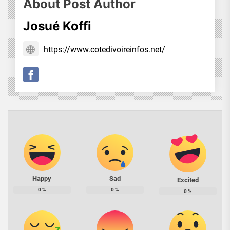
About Post Author
Josué Koffi
https://www.cotedivoireinfos.net/
Happy
Sad
Excited
0
%
0
%
0
%