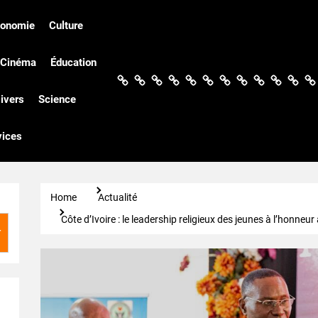
conomie
Culture
Cinéma
Éducation
Actualités
Politique
Économie
Culture
Société
Sport
Santé
Cinéma
Éducation
Football
Techn
Di
ivers
Science
vices
Home
Actualité
Côte d’Ivoire : le leadership religieux des jeunes à l’honne
r