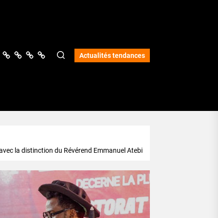
ologie
vers
Science
Lifestyle
Opinions
Services
Actualités tendances
ur avec la distinction du Révérend Emmanuel Atebi