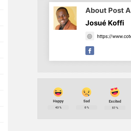
About Post A
Josué Koffi
https://www.cote
Happy
Sad
Excited
43
%
0
%
57
%