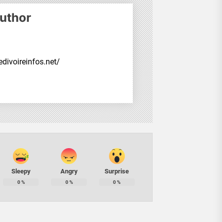
uthor
divoireinfos.net/
Sleepy
Angry
Surprise
0
%
0
%
0
%