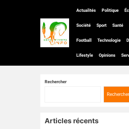
Skip
to
Actualités
Politique
É
the
Côte
content
Société
Sport
Santé
Football
Technologie
D
d'Ivoire
Lifestyle
Opinions
Ser
Infos
Rechercher
Recherche
Articles récents