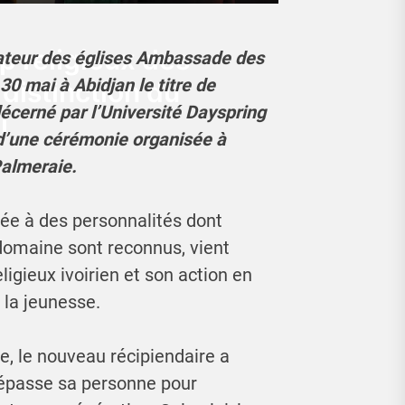
ip religieux des
ateur des églises Ambassade des
30 mai à Abidjan le titre de
 distinction du
écerné par l’Université Dayspring
i
s d’une cérémonie organisée à
almeraie.
buée à des personnalités dont
domaine sont reconnus, vient
ligieux ivoirien et son action en
 la jeunesse.
e, le nouveau récipiendaire a
dépasse sa personne pour