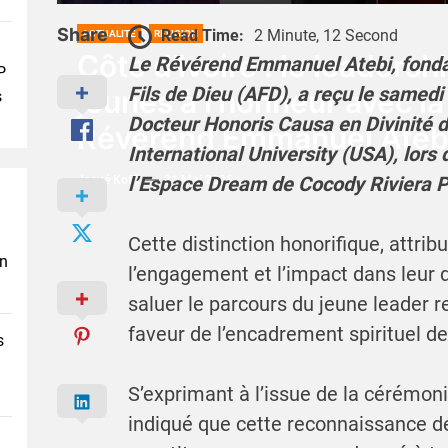
Share
Read Time:
2 Minute, 12 Second
ACTUALITÉ
RELIGION
Côte d’Ivoire : le leadersh
Le Révérend Emmanuel Atebi, fond
P
Fils de Dieu (AFD), a reçu le samedi 
jeunes à l’honneur avec la
s
Docteur Honoris Causa en Divinité d
Révérend Emmanuel Ateb
International University (USA), lor
l’Espace Dream de Cocody Riviera P
Josué Koffi
31 Mai 2026
Cette distinction honorifique, attri
en
l’engagement et l’impact dans leur 
saluer le parcours du jeune leader re
faveur de l’encadrement spirituel de
s
S’exprimant à l’issue de la cérémoni
indiqué que cette reconnaissance 