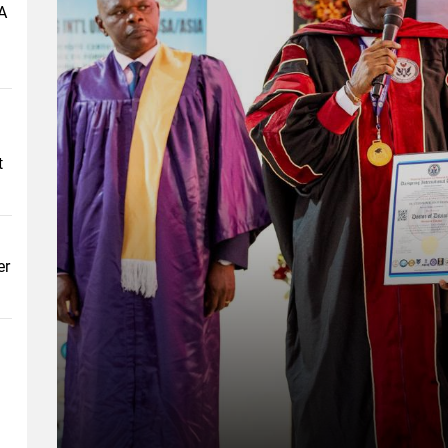
A
t
er