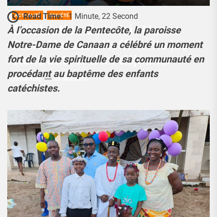
Read Time:
1 Minute, 22 Second
ACTUALITÉ
SOCIÉTÉ
Célébration de la foi : Hance
À l’occasion de la Pentecôte, la paroisse
Prunel Loukou Koffi invite les
Notre-Dame de Canaan a célébré un moment
siens autour d’un déjeuner
fort de la vie spirituelle de sa communauté en
procédant au baptême des enfants
Josué Koffi
28 Mai 2026
catéchistes.