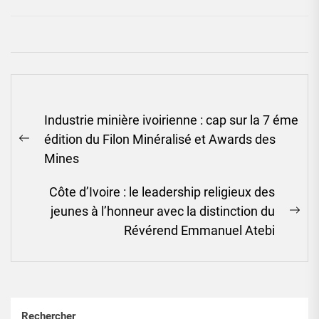
Navigation
Industrie minière ivoirienne : cap sur la 7 éme
de
édition du Filon Minéralisé et Awards des
l’article
Previous
Mines
post:
Côte d’Ivoire : le leadership religieux des
jeunes à l’honneur avec la distinction du
Ne
Révérend Emmanuel Atebi
pos
Rechercher