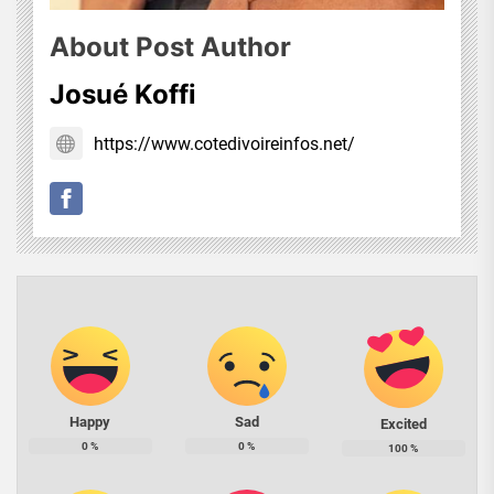
About Post Author
Josué Koffi
https://www.cotedivoireinfos.net/
Happy
Sad
Excited
0
%
0
%
100
%