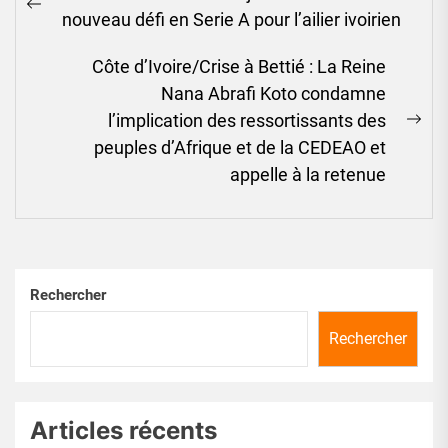
de
Previous
nouveau défi en Serie A pour l’ailier ivoirien
l’article
post:
Côte d’Ivoire/Crise à Bettié : La Reine
Nana Abrafi Koto condamne
l’implication des ressortissants des
Ne
peuples d’Afrique et de la CEDEAO et
pos
appelle à la retenue
Rechercher
Rechercher
Articles récents