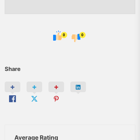
0
0
Share
Average Rating