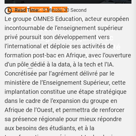
Read Time:
5 Minute, 30 Second
ACTUALITÉ
ÉDUCATION
SOCIÉTÉ
Côte d’Ivoire : Le groupe
Le groupe OMNES Education, acteur européen
OMNES Education intensifie
incontournable de l’enseignement supérieur
son ancrage à Abidjan, avec
privé poursuit son développement vers
une expansion de son activité
l’international et déploie ses activités de
d’enseignement supérieur
formation post-bac en Afrique, avec l’ouverture
d’un pôle dédié à la data, à la tech et l’IA.
Josué Koffi
3 Février 2025
Concrétisée par l’agrément délivré par le
ministère de l’Enseignement Supérieur, cette
implantation constitue une étape stratégique
dans le cadre de l’expansion du groupe en
Afrique de l’Ouest, et permettra de renforcer
sa présence régionale pour mieux répondre
aux besoins des étudiants, et à la