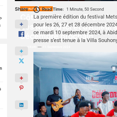
Share
Read Time:
1 Minute, 50 Second
ACTUALITÉ
CULTURE
Côte d’Ivoire : La Première
La première édition du festival Mets 
P
pour les 26, 27 et 28 décembre 2024
des Mets d’Ici et d’Ailleu
s
ce mardi 10 septembre 2024, à Abi
décembre prochain
presse s’est tenue à la Villa Souho
Josué Koffi
11 Septembre 2024
en
s