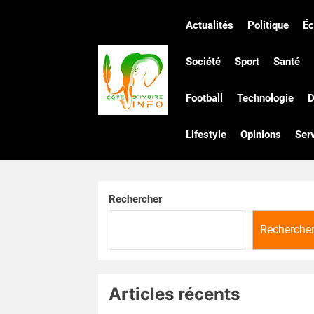
Skip
to
Actualités
Politique
É
the
Côte
content
Société
Sport
Santé
Football
Technologie
D
d'Ivoire
Lifestyle
Opinions
Ser
Infos
Rechercher
Recherche
Articles récents