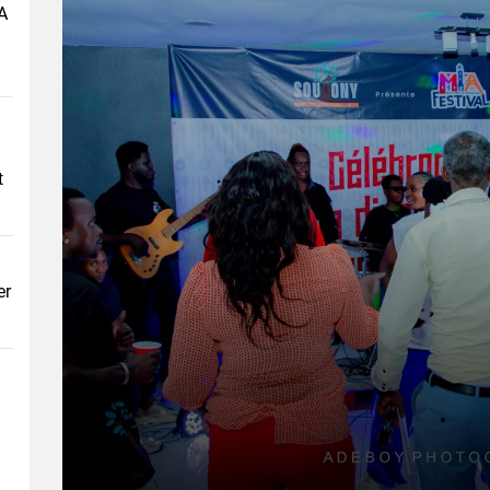
A
t
er