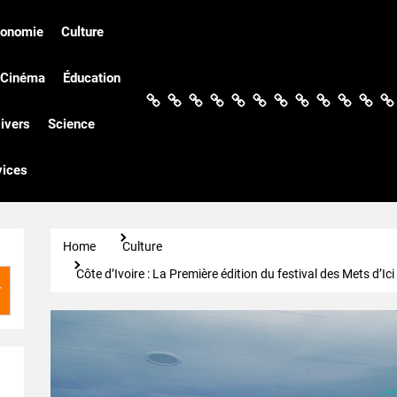
conomie
Culture
Cinéma
Éducation
Actualités
Politique
Économie
Culture
Société
Sport
Santé
Cinéma
Éducation
Football
Techn
Di
ivers
Science
vices
Home
Culture
Côte d’Ivoire : La Première édition du festival des Mets d’I
r