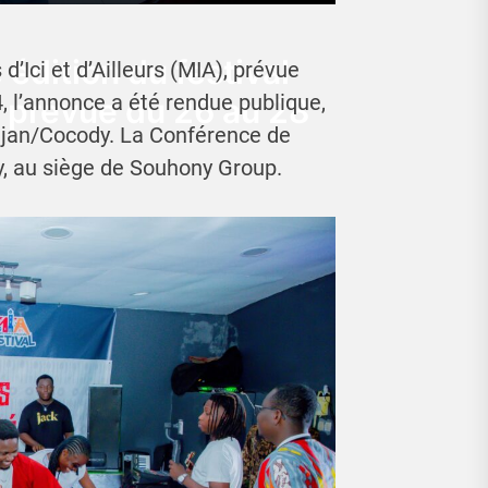
 édition du festival
d’Ici et d’Ailleurs (MIA), prévue
, l’annonce a été rendue publique,
rs prévue du 26 au 28
djan/Cocody. La Conférence de
ny, au siège de Souhony Group.