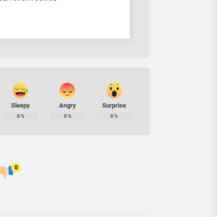
Sleepy
Angry
Surprise
0
%
0
%
0
%
0