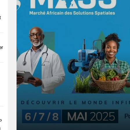
t
er
P
s