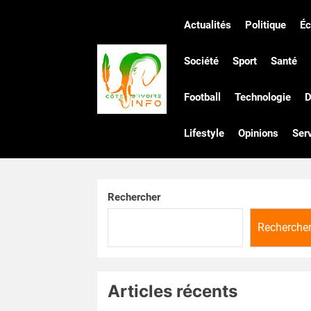
Skip
to
Actualités
Politique
É
the
Côte
content
Société
Sport
Santé
Football
Technologie
D
d'Ivoire
Lifestyle
Opinions
Ser
Infos
Rechercher
Recherche
Articles récents