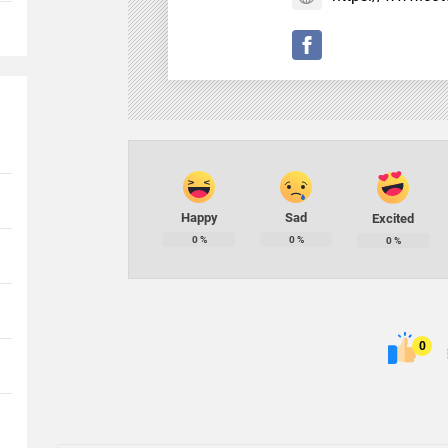
Happy
Sad
Excited
0
%
0
%
0
%
0