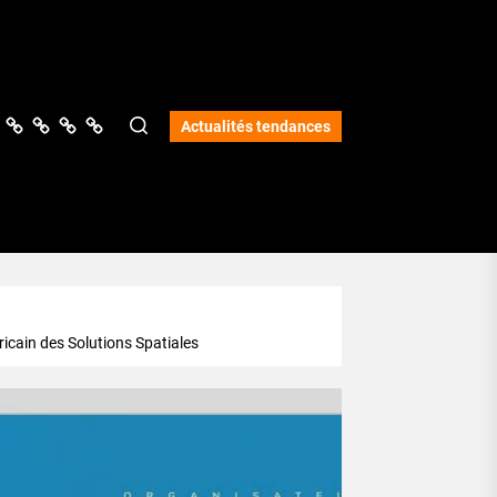
ologie
vers
Science
Lifestyle
Opinions
Services
Actualités tendances
fricain des Solutions Spatiales