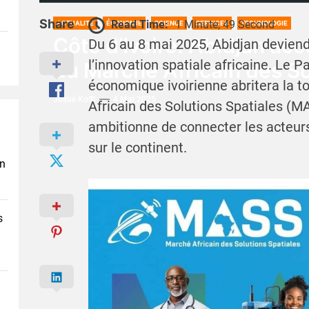
Share
Read Time:
1 Minute, 49 Second
ACTUALITÉ
ÉCONOMIE
SCIENCE
SERVICES
TECHNOLOGIE
Côte d’Ivoire: Abidjan accu
Du 6 au 8 mai 2025, Abidjan deviend
l’innovation spatiale africaine. Le P
du Marché Africain des So
économique ivoirienne abritera la t
Josué Koffi
4 Mai 2025
Africain des Solutions Spatiales (M
ambitionne de connecter les acteur
sur le continent.
en
s