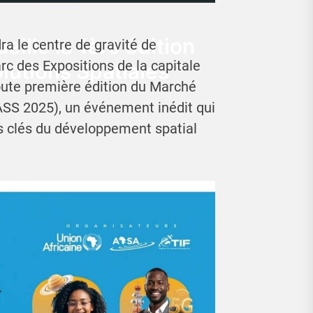
eille la 1ère édition
ra le centre de gravité de
arc des Expositions de la capitale
lutions Spatiales
oute première édition du Marché
ASS 2025), un événement inédit qui
s clés du développement spatial