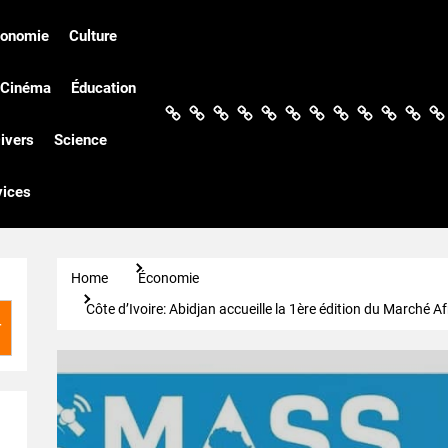
conomie
Culture
Cinéma
Éducation
Actualités
Politique
Économie
Culture
Société
Sport
Santé
Cinéma
Éducation
Football
Techn
Di
ivers
Science
vices
Home
Économie
Côte d’Ivoire: Abidjan accueille la 1ère édition du Marché A
r