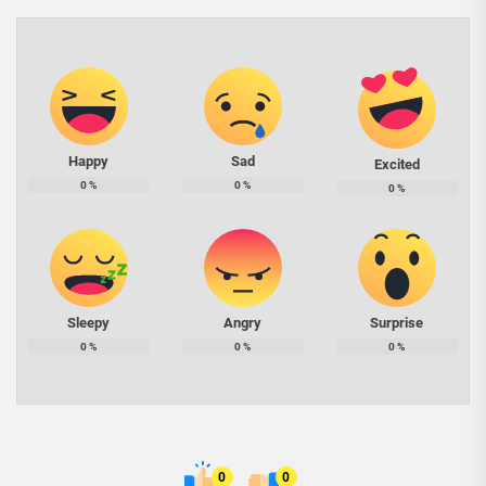
Happy
Sad
Excited
0
%
0
%
0
%
Sleepy
Angry
Surprise
0
%
0
%
0
%
0
0