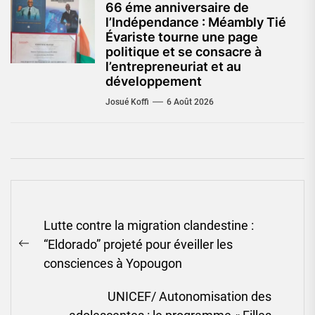
66 éme anniversaire de
l’Indépendance : Méambly Tié
Évariste tourne une page
politique et se consacre à
l’entrepreneuriat et au
développement
Josué Koffi
6 Août 2026
Navigation
Lutte contre la migration clandestine :
de
“Eldorado” projeté pour éveiller les
l’article
Previous
consciences à Yopougon
post:
UNICEF/ Autonomisation des