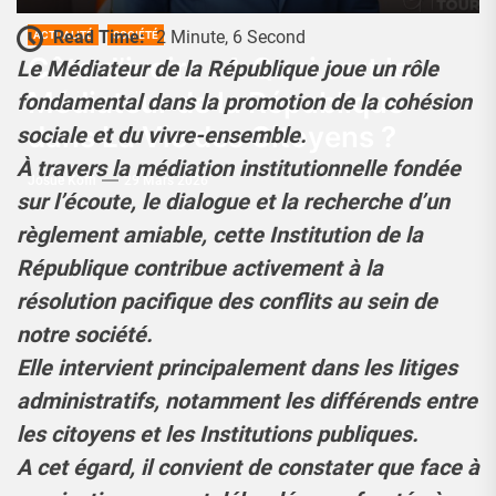
Read Time:
2 Minute, 6 Second
ACTUALITÉ
SOCIÉTÉ
Côte d’ivoire : A Quoi sert le
Le Médiateur de la République joue un rôle
Médiateur de la République
fondamental dans la promotion de la cohésion
dans La Vie des Citoyens ?
sociale et du vivre-ensemble.
À travers la médiation institutionnelle fondée
Josué Koffi
29 Mars 2026
sur l’écoute, le dialogue et la recherche d’un
règlement amiable, cette Institution de la
République contribue activement à la
résolution pacifique des conflits au sein de
notre société.
Elle intervient principalement dans les litiges
administratifs, notamment les différends entre
les citoyens et les Institutions publiques.
A cet égard, il convient de constater que face à