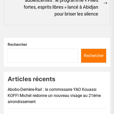
adolescentes : le programme « Filles
Ne
fortes, esprits libres » lancé à Abidjan
pos
pour briser les silence
Rechercher
Rechercher
Articles récents
Abobo-Derrière-Rail : le commissaire YAO Kouassi
KOFFI Michel redonne un nouveau visage au 21éme
arrondissement