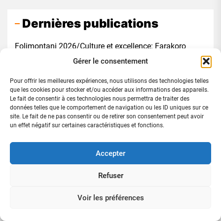
Dernières publications
Folimontani 2026/Culture et excellence: Farakoro
mobilise sa jeunesse autour de l’écoresponsabilité
Gérer le consentement
Pour offrir les meilleures expériences, nous utilisons des technologies telles
Mouvements et Associations du PDCI-RDA : le SEMA
que les cookies pour stocker et/ou accéder aux informations des appareils.
interdit la participation officielle des mouvements non
Le fait de consentir à ces technologies nous permettra de traiter des
données telles que le comportement de navigation ou les ID uniques sur ce
reconnus
site. Le fait de ne pas consentir ou de retirer son consentement peut avoir
un effet négatif sur certaines caractéristiques et fonctions.
66 éme anniversaire de l’Indépendance : Méambly Tié
Évariste tourne une page politique et se consacre à
Accepter
l’entrepreneuriat et au développement
Refuser
Coopération économique : la Côte d’Ivoire et le Ghana
Voir les préférences
unissent leurs forces pour lever les barrières aux
échanges commerciaux