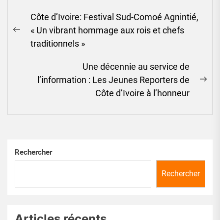
Navigation
Côte d’Ivoire: Festival Sud-Comoé Agnintié,
de
« Un vibrant hommage aux rois et chefs
l’article
Previous
traditionnels »
post:
Une décennie au service de
l’information : Les Jeunes Reporters de
Ne
Côte d’Ivoire à l’honneur
pos
Rechercher
Rechercher
Articles récents