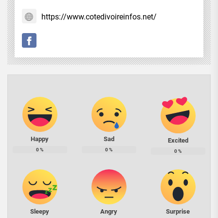
https://www.cotedivoireinfos.net/
Happy
Sad
Excited
0
%
0
%
0
%
Sleepy
Angry
Surprise