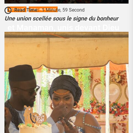
Read Time:
1 Minute, 59 Second
ACTUALITÉ
PUBLI-REPORTAGE
Coin du bonheur : Abdoul Aziz
Une union scellée sous le signe du bonheur
et Manaman, unis devant Dieu
et les hommes
Josué Koffi
17 Février 2025