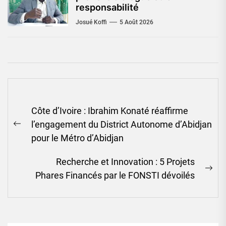
responsabilité
Josué Koffi
5 Août 2026
Navigation
Côte d’Ivoire : Ibrahim Konaté réaffirme
de
l’engagement du District Autonome d’Abidjan
l’article
Previous
pour le Métro d’Abidjan
post:
Recherche et Innovation : 5 Projets
Ne
Phares Financés par le FONSTI dévoilés
pos