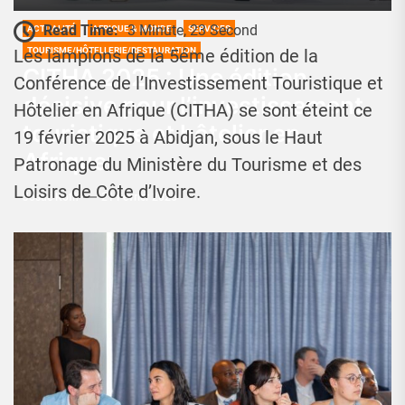
Read Time:
3 Minute, 23 Second
ACTUALITÉ
AFRIQUE & MONDE
SERVICES
TOURISME/HÔTELLERIE/RESTAURATION
Les lampions de la 5éme édition de la
CITHA 2025 : Une édition
Conférence de l’Investissement Touristique et
décisive pour l’investissement
Hôtelier en Afrique (CITHA) se sont éteint ce
touristique et hôtelier en
19 février 2025 à Abidjan, sous le Haut
Afrique
Patronage du Ministère du Tourisme et des
Loisirs de Côte d’Ivoire.
Josué Koffi
21 Février 2025