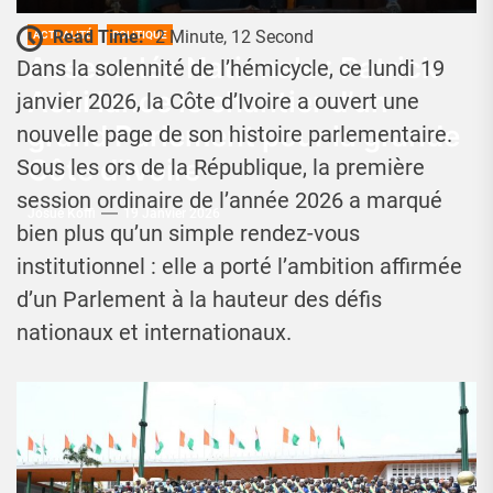
Read Time:
2 Minute, 12 Second
ACTUALITÉ
POLITIQUE
Assemblée Nationale : Patrick
Dans la solennité de l’hémicycle, ce lundi 19
Achi lance le chantier d’un
janvier 2026, la Côte d’Ivoire a ouvert une
grand Parlement pour la grande
nouvelle page de son histoire parlementaire.
Côte d’Ivoire
Sous les ors de la République, la première
session ordinaire de l’année 2026 a marqué
Josué Koffi
19 Janvier 2026
bien plus qu’un simple rendez-vous
institutionnel : elle a porté l’ambition affirmée
d’un Parlement à la hauteur des défis
nationaux et internationaux.