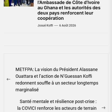
l’Ambassade de Côte d’Ivoire
au Ghana et les autorités des
deux pays renforcent leur
coopération
Josué Koffi
6 Août 2026
Navigation
METFPA: La vision du Président Alassane
de
Ouattara et l’action de N’Guessan Koffi
l’article
Previous
redonnent souffle à un secteur longtemps
post:
marginalisé
Santé mentale et résilience post-crise :
la COVICI renforce les acteurs de terrain
Ne