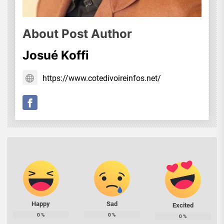
About Post Author
Josué Koffi
https://www.cotedivoireinfos.net/
Happy
Sad
Excited
0
%
0
%
0
%