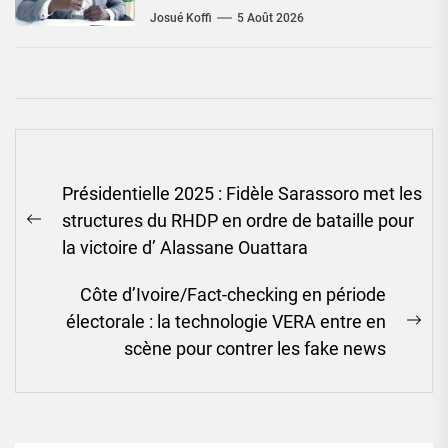
Josué Koffi
5 Août 2026
Navigation
Présidentielle 2025 : Fidèle Sarassoro met les
de
structures du RHDP en ordre de bataille pour
l’article
Previous
la victoire d’ Alassane Ouattara
post:
Côte d’Ivoire/Fact-checking en période
électorale : la technologie VERA entre en
Ne
scène pour contrer les fake news
pos