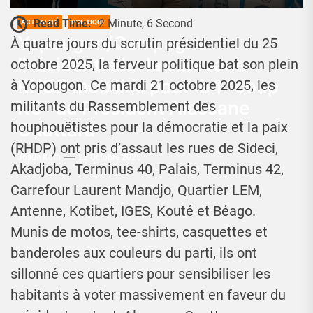
Read Time:
2 Minute, 6 Second
ACTUALITÉ
POLITIQUE
Yopougon/Campagne
À quatre jours du scrutin présidentiel du 25
Présidentielle: la caravane
octobre 2025, la ferveur politique bat son plein
RHDP mobilise pour le 1 “coup
à Yopougon. Ce mardi 21 octobre 2025, les
KO” du Président Alassane
militants du Rassemblement des
Ouattara
houphouëtistes pour la démocratie et la paix
(RHDP) ont pris d’assaut les rues de Sideci,
Josué Koffi
22 Octobre 2025
Akadjoba, Terminus 40, Palais, Terminus 42,
Carrefour Laurent Mandjo, Quartier LEM,
Antenne, Kotibet, IGES, Kouté et Béago.
Munis de motos, tee-shirts, casquettes et
banderoles aux couleurs du parti, ils ont
sillonné ces quartiers pour sensibiliser les
habitants à voter massivement en faveur du