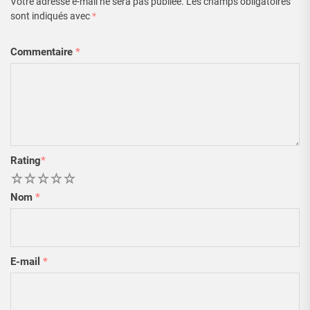
Votre adresse e-mail ne sera pas publiée.
Les champs obligatoires
sont indiqués avec
*
Commentaire
*
Rating
*
1
2
3
4
5
Nom
*
E-mail
*