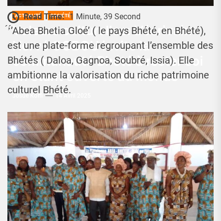
Read Time:
1 Minute, 39 Second
ACTUALITÉ
SOCIÉTÉ
Valeurs culturelles: L’écrivain
́’́’Abea Bhetia Gloé’ ( le pays Bhété, en Bhété),
Hervé GOBOU invite la
est une plate-forme regroupant l’ensemble des
communauté Bhété à rester soi
Bhétés ( Daloa, Gagnoa, Soubré, Issia). Elle
en étant ouverte au monde
ambitionne la valorisation du riche patrimoine
culturel Bhété.
Josué Koffi
14 Avril 2025