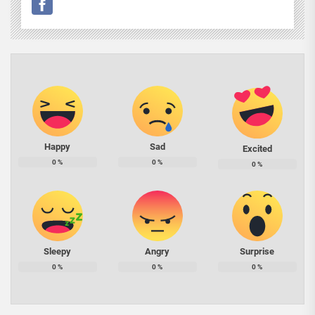
Happy
Sad
Excited
0
%
0
%
0
%
Sleepy
Angry
Surprise
0
%
0
%
0
%