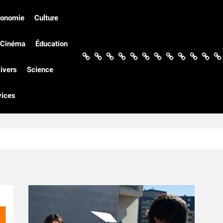
conomie
Culture
Cinéma
Éducation
Actualités
Politique
Économie
Culture
Société
Sport
Santé
Cinéma
Éducation
Football
Techn
Di
ivers
Science
vices
r