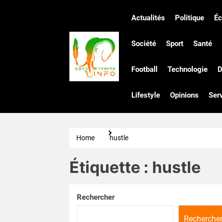
Skip
to
Actualités
Politique
É
the
Côte
content
Société
Sport
Santé
Football
Technologie
D
d'Ivoire
Lifestyle
Opinions
Ser
Infos
Home
hustle
Étiquette :
hustle
Rechercher
Recherche