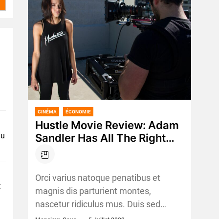
CINÉMA
ÉCONOMIE
Hustle Movie Review: Adam
au
Sandler Has All The Right
Moves In Netflix’S Solid
Sports Film
Orci varius natoque penatibus et
t
magnis dis parturient montes,
nascetur ridiculus mus. Duis sed
dictum nisi, vel varius neque. Duis