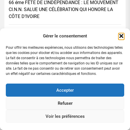
66 éme FÊTE DE L’INDÉPENDANCE : LE MOUVEMENT
CI.N.N. SALUE UNE CÉLÉBRATION QUI HONORE LA
CÔTE D’IVOIRE
66 éme anniversaire de l’indépendance : depuis Paris,
Gérer le consentement
Méambly salue l’appel d’Alassane Ouattara aux
entrepreneurs ivoiriens
Pour offrir les meilleures expériences, nous utilisons des technologies telles
que les cookies pour stocker et/ou accéder aux informations des appareils.
Le fait de consentir à ces technologies nous permettra de traiter des
Abobo-Derrière-Rail : le commissaire YAO Kouassi
données telles que le comportement de navigation ou les ID uniques sur ce
site. Le fait de ne pas consentir ou de retirer son consentement peut avoir
KOFFI Michel redonne un nouveau visage au 21éme
un effet négatif sur certaines caractéristiques et fonctions.
arrondissement
Accepter
Sahara marocain | La Colombie reconnaît
officiellement la souveraineté du Maroc et ouvre une
Refuser
nouvelle ère de partenariat stratégique
Voir les préférences
Rechercher :