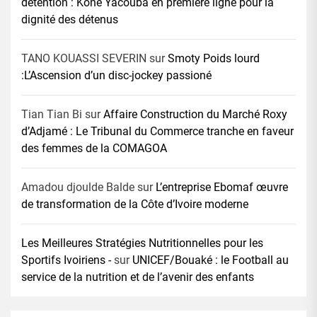
détention : Koné Yacouba en première ligne pour la
dignité des détenus
TANO KOUASSI SEVERIN
sur
Smoty Poids lourd
:L’Ascension d’un disc-jockey passioné
Tian Tian Bi
sur
Affaire Construction du Marché Roxy
d’Adjamé : Le Tribunal du Commerce tranche en faveur
des femmes de la COMAGOA
Amadou djoulde Balde
sur
L’entreprise Ebomaf œuvre
de transformation de la Côte d’Ivoire moderne
Les Meilleures Stratégies Nutritionnelles pour les
Sportifs Ivoiriens -
sur
UNICEF/Bouaké : le Football au
service de la nutrition et de l’avenir des enfants