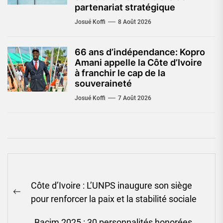
partenariat stratégique
Josué Koffi
8 Août 2026
66 ans d’indépendance: Kopro
Amani appelle la Côte d’Ivoire
à franchir le cap de la
souveraineté
Josué Koffi
7 Août 2026
Navigation
Côte d’Ivoire : L’UNPS inaugure son siège
de
Previous
pour renforcer la paix et la stabilité sociale
l’article
post:
Bacim 2025 : 30 personnalités honorées