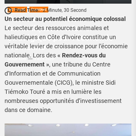
Read Time:
2 Minute, 30 Second
ACTUALITÉ
ÉCONOMIE
Ressources animales et
Un secteur au potentiel économique colossal
halieutiques : un levier
Le secteur des ressources animales et
stratégique pour l’économie
halieutiques en Côte d’Ivoire constitue un
ivoirienne
véritable levier de croissance pour l’économie
nationale. Lors des
« Rendez-vous du
Josué Koffi
3 Avril 2025
Gouvernement »
, une tribune du Centre
d’Information et de Communication
Gouvernementale (CICG), le ministre Sidi
Tiémoko Touré a mis en lumière les
nombreuses opportunités d’investissement
dans ce domaine.