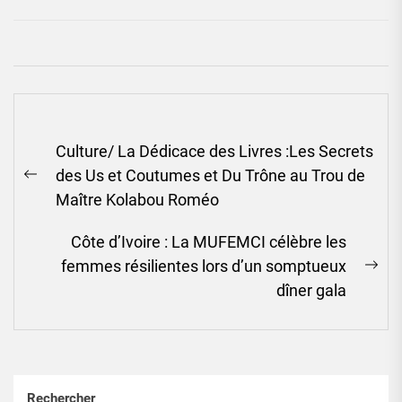
Navigation
Culture/ La Dédicace des Livres :Les Secrets
de
des Us et Coutumes et Du Trône au Trou de
l’article
Previous
Maître Kolabou Roméo
post:
Côte d’Ivoire : La MUFEMCI célèbre les
femmes résilientes lors d’un somptueux
Ne
dîner gala
pos
Rechercher