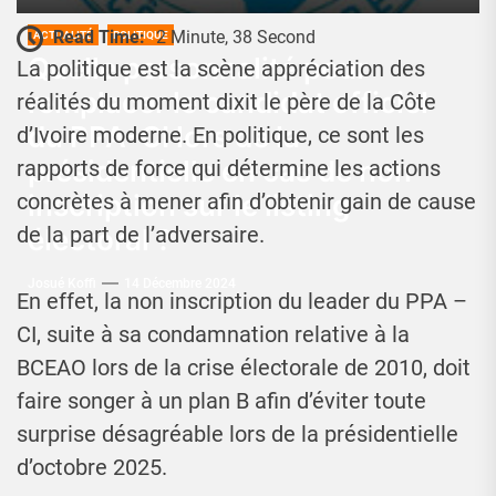
Read Time:
2 Minute, 38 Second
ACTUALITÉ
POLITIQUE
Quelle personnalité pour
La politique est la scène appréciation des
remplacer le candidat officiel
réalités du moment dixit le père de la Côte
du PPA–CI lors de la
d’Ivoire moderne. En politique, ce sont les
présidentielle en cas de non
rapports de force qui détermine les actions
inscription sur le listing
concrètes à mener afin d’obtenir gain de cause
de la part de l’adversaire.
électoral ?
Josué Koffi
14 Décembre 2024
En effet, la non inscription du leader du PPA –
CI, suite à sa condamnation relative à la
BCEAO lors de la crise électorale de 2010, doit
faire songer à un plan B afin d’éviter toute
surprise désagréable lors de la présidentielle
d’octobre 2025.