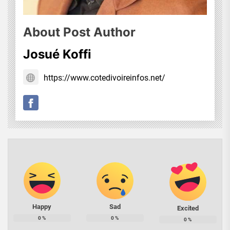
About Post Author
Josué Koffi
https://www.cotedivoireinfos.net/
Happy
Sad
Excited
0
%
0
%
0
%