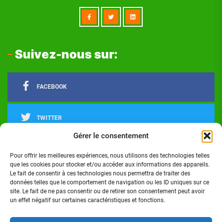
Suivez-nous sur:
FACEBOOK
TWITTER
Gérer le consentement
LINKEDIN
Pour offrir les meilleures expériences, nous utilisons des technologies telles
que les cookies pour stocker et/ou accéder aux informations des appareils.
Le fait de consentir à ces technologies nous permettra de traiter des
INSTAGRAM
données telles que le comportement de navigation ou les ID uniques sur ce
site. Le fait de ne pas consentir ou de retirer son consentement peut avoir
un effet négatif sur certaines caractéristiques et fonctions.
Actualités
Politique
Économie
Culture
Société
Sport
Santé
Cinéma
Éducation
Football
Technologie
Divers
Science
Lifestyle
Opinions
Services